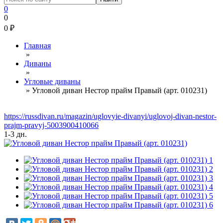
0
0
0
₽
Главная
»
Диваны
»
Угловые диваны
»
Угловой диван Нестор прайм Правый (арт. 010231)
https://russdivan.ru/magazin/uglovyie-divanyi/uglovoj-divan-nestor-
prajm-pravyj-5003900410066
1-3 дн.