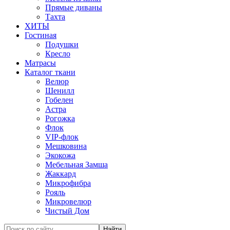
Прямые диваны
Тахта
ХИТЫ
Гостиная
Подушки
Кресло
Матрасы
Каталог ткани
Велюр
Шенилл
Гобелен
Астра
Рогожка
Флок
VIP-флок
Мешковина
Экокожа
Мебельная Замша
Жаккард
Микрофибра
Рояль
Микровелюр
Чистый Дом