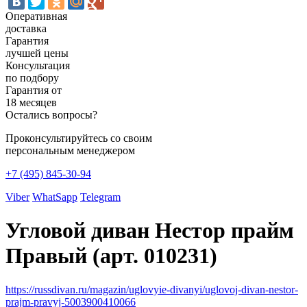
Оперативная
доставка
Гарантия
лучшей цены
Консультация
по подбору
Гарантия от
18 месяцев
Остались вопросы?
Проконсультируйтесь со своим
персональным менеджером
+7 (495) 845-30-94
Viber
WhatSapp
Telegram
Угловой диван Нестор прайм
Правый (арт. 010231)
https://russdivan.ru/magazin/uglovyie-divanyi/uglovoj-divan-nestor-
prajm-pravyj-5003900410066