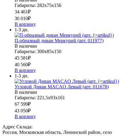
Габариты: 282х75х156
34 461
₽
30 010
₽
В корзину
1-3 дн.
П-образный диван Меркурий (арт. 011977)
В наличии
Габариты: 300х85х150
45 581
₽
40 560
₽
В корзину
1-3 дн.
Угловой Диван MACAO Левый (арт. 011678)
В наличии
Габариты: 221,5х93х161
67 599
₽
43 050
₽
В корзину
Адрес Склада:
Россия, Московская область, Ленинский район, село