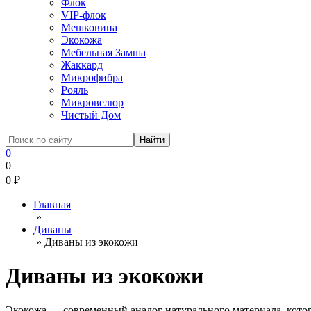
Флок
VIP-флок
Мешковина
Экокожа
Мебельная Замша
Жаккард
Микрофибра
Рояль
Микровелюр
Чистый Дом
0
0
0
₽
Главная
»
Диваны
»
Диваны из экокожи
Диваны из экокожи
Экокожа — современный аналог натурального материала, котор