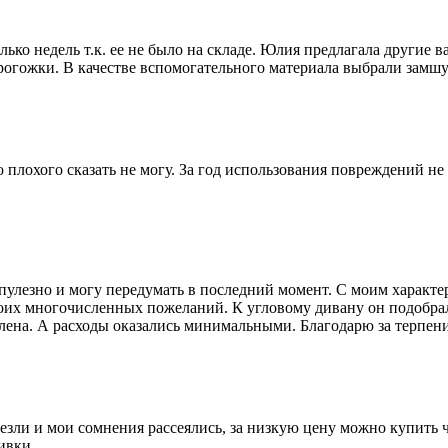
ко недель т.к. ее не было на складе. Юлия предлагала другие в
 рогожки. В качестве вспомогательного материала выбрали замшу
 плохого сказать не могу. За год использования повреждений не
пулезно и могу передумать в последний момент. С моим характ
моих многочисленных пожеланий. К угловому дивану он подобра
влена. А расходы оказались минимальными. Благодарю за терпени
ивезли и мои сомнения рассеялись, за низкую цену можно купить
ивки.