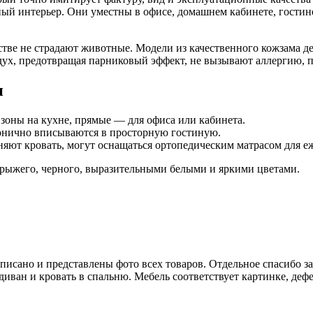
ый интерьер. Они уместны в офисе, домашнем кабинете, гостин
ве не страдают животные. Модели из качественного кожзама де
ух, предотвращая парниковый эффект, не вызывают аллергию, п
и
зоны на кухне, прямые — для офиса или кабинета.
монично вписываются в просторную гостиную.
ют кровать, могут оснащаться ортопедическим матрасом для еж
рыжего, черного, выразительными белыми и яркими цветами.
списано и представлены фото всех товаров. Отдельное спасибо з
иван и кровать в спальню. Мебель соответствует картинке, дефе