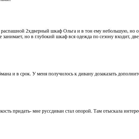
ла распашной 2хдверный шкаф Ольга и в тон ему небольшую, но
е занимает, но в глубокий шкаф вся одежда по сезону входит, д
бмана и в срок. У меня получилось к дивану дозаказать дополн
гкость придать- мне руссдиван стал опорой. Там отыскала интер