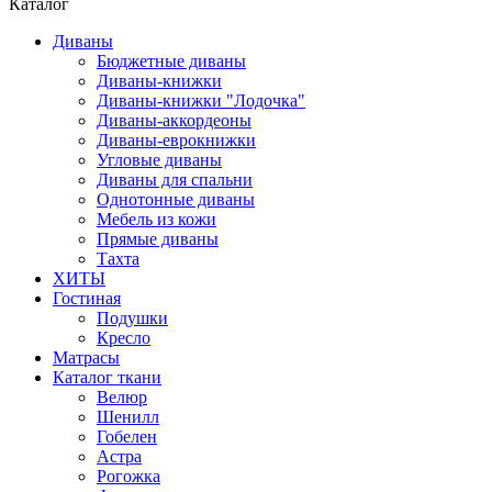
Каталог
Диваны
Бюджетные диваны
Диваны-книжки
Диваны-книжки "Лодочка"
Диваны-аккордеоны
Диваны-еврокнижки
Угловые диваны
Диваны для спальни
Однотонные диваны
Мебель из кожи
Прямые диваны
Тахта
ХИТЫ
Гостиная
Подушки
Кресло
Матрасы
Каталог ткани
Велюр
Шенилл
Гобелен
Астра
Рогожка