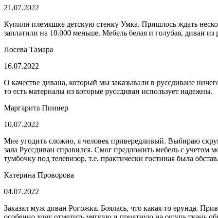
21.07.2022
Купили племяшке детскую стенку Умка. Пришлось ждать несколь
заплатили на 10.000 меньше. Мебель белая и голубая, диван из
Лосева Тамара
16.07.2022
О качестве дивана, который мы заказывали в руссдиване ничего
то есть материалы из которые руссдиван использует надежны.
Маргарита Пиннер
10.07.2022
Мне угодить сложно, я человек привередливый. Выбираю скру
зала Руссдиван справился. Смог предложить мебель с учетом 
тумбочку под телевизор, т.е. практически гостиная была обста
Катерина Проворова
04.07.2022
Заказал муж диван Рогожка. Боялась, что какая-то ерунда. Пр
особенно хочу отметить мягкую и приятную на ощупь ткань об