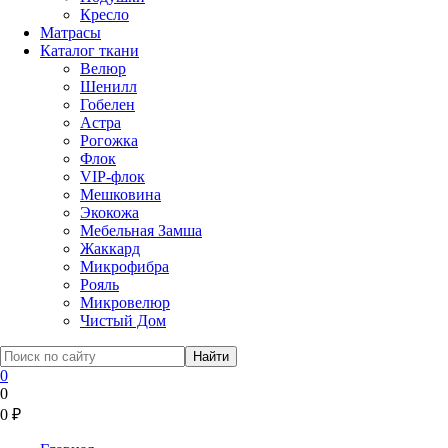
Кресло
Матрасы
Каталог ткани
Велюр
Шенилл
Гобелен
Астра
Рогожка
Флок
VIP-флок
Мешковина
Экокожа
Мебельная Замша
Жаккард
Микрофибра
Рояль
Микровелюр
Чистый Дом
0
0
0
₽