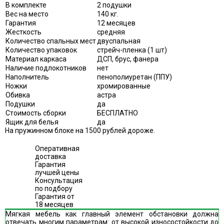
В комплекте
2 подушки
Вес на место
140 кг.
Гарантия
12 месяцев
Жесткость
средняя
Количество спальных мест
двуспальная
Количество упаковок
стрейч-пленка (1 шт)
Материал каркаса
ДСП, брус, фанера
Наличие подлокотников
нет
Наполнитель
пенополиуретан (ППУ)
Ножки
хромированные
Обивка
астра
Подушки
да
Стоимость сборки
БЕСПЛАТНО
Ящик для белья
да
На пружинном блоке на 1500 рублей дороже.
Оперативная
доставка
Гарантия
лучшей цены
Консультация
по подбору
Гарантия от
18 месяцев
Мягкая мебель как главный элемент обстановки должна
отвечать многим параметрам: от высокой износостойкости до