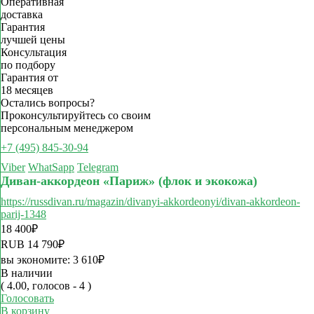
Оперативная
доставка
Гарантия
лучшей цены
Консультация
по подбору
Гарантия от
18 месяцев
Остались вопросы?
Проконсультируйтесь со своим
персональным менеджером
+7 (495) 845-30-94
Viber
WhatSapp
Telegram
Диван-аккордеон «Париж» (флок и экокожа)
https://russdivan.ru/magazin/divanyi-akkordeonyi/divan-akkordeon-
parij-1348
18 400
₽
RUB
14 790
₽
вы экономите:
3 610
₽
В наличии
( 4.00, голосов - 4 )
Голосовать
В корзину