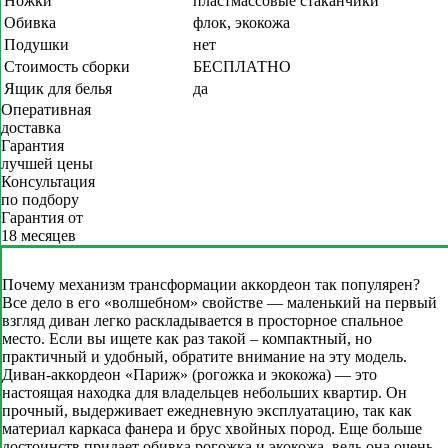
Ножки
пластмассовые стаканчики
Обивка
флок, экокожа
Подушки
нет
Стоимость сборки
БЕСПЛАТНО
Ящик для белья
да
Оперативная
доставка
Гарантия
лучшей цены
Консультация
по подбору
Гарантия от
18 месяцев
Почему механизм трансформации аккордеон так популярен?
Все дело в его «волшебном» свойстве — маленький на первый
взгляд диван легко раскладывается в просторное спальное
место. Если вы ищете как раз такой – компактный, но
практичный и удобный, обратите внимание на эту модель.
Диван-аккордеон «Париж» (рогожка и экокожа) — это
настоящая находка для владельцев небольших квартир. Он
прочный, выдерживает ежедневную эксплуатацию, так как
материал каркаса фанера и брус хвойных пород. Еще больше
достоинств придает обивка рогожка и экокожа, ведь она очень