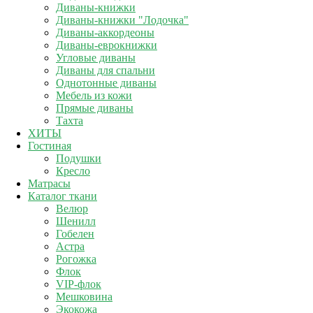
Диваны-книжки
Диваны-книжки "Лодочка"
Диваны-аккордеоны
Диваны-еврокнижки
Угловые диваны
Диваны для спальни
Однотонные диваны
Мебель из кожи
Прямые диваны
Тахта
ХИТЫ
Гостиная
Подушки
Кресло
Матрасы
Каталог ткани
Велюр
Шенилл
Гобелен
Астра
Рогожка
Флок
VIP-флок
Мешковина
Экокожа