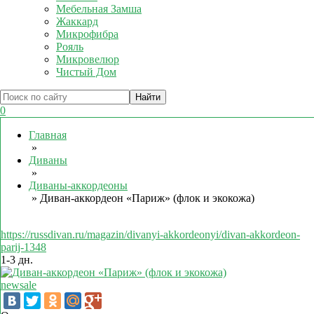
Мебельная Замша
Жаккард
Микрофибра
Рояль
Микровелюр
Чистый Дом
0
Главная
»
Диваны
»
Диваны-аккордеоны
»
Диван-аккордеон «Париж» (флок и экокожа)
https://russdivan.ru/magazin/divanyi-akkordeonyi/divan-akkordeon-
parij-1348
1-3 дн.
new
sale