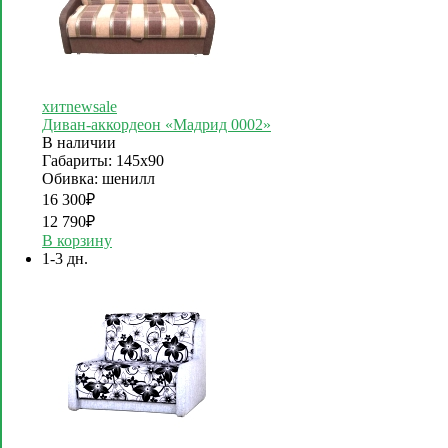
хит
new
sale
Диван-аккордеон «Мадрид 0002»
В наличии
Габариты: 145х90
Обивка: шенилл
16 300
₽
12 790
₽
В корзину
1-3 дн.