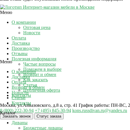
Интернет-магазин мебели в Москве
Меню
О компании
Оптовая цена
Новости
Оплата
Доставка
Производство
Отзывы
Полезная информация
Меню
Частые вопросы
Поможем в выборе
О компании
Возврат и обмен
Доставка
Как заказать
Оплата
Статьи
Возврат и обмен
Публичная оферта
Новости
Контакты
Статьи
Контакты
Москва, ул.Айвазовского, д.8 а, стр. 41
График работы: ПН-ВС, 2
8 (800) 222-30-94
+7 (495) 845-30-94
kons.russdivan.ru@yandex.ru
Каталог
Заказать звонок
Статус заказа
Диваны
Бюджетные диваны