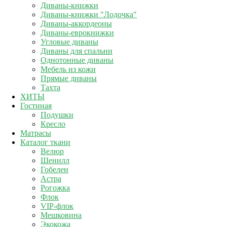
Диваны-книжки
Диваны-книжки "Лодочка"
Диваны-аккордеоны
Диваны-еврокнижки
Угловые диваны
Диваны для спальни
Однотонные диваны
Мебель из кожи
Прямые диваны
Тахта
ХИТЫ
Гостиная
Подушки
Кресло
Матрасы
Каталог ткани
Велюр
Шенилл
Гобелен
Астра
Рогожка
Флок
VIP-флок
Мешковина
Экокожа