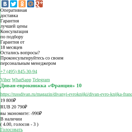
Оперативная
доставка
Гарантия
лучшей цены
Консультация
по подбору
Гарантия от
18 месяцев
Остались вопросы?
Проконсультируйтесь со своим
персональным менеджером
+7 (495) 845-30-94
Viber
WhatSapp
Telegram
Диван-еврокнижка «Франция» 10
https://russdivan.ru/magazin/divanyi-evroknijki/divan-evro-knijka-fra
19 800
₽
RUB
20 790
₽
вы экономите:
-990
₽
В наличии
( 4.00, голосов - 3 )
Голосовать