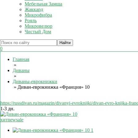
Мебельная Замша
Жаккард
Микрофибра
Рояль
Микровелюр
Чистый Дом
0
Главная
»
Диваны
»
Диваны-еврокнижки
»
Диван-еврокнижка «Франция» 10
https://russdivan.ru/magazin/divanyi-evroknijki/divan-evro-knijka-fra
1-3 дн.
хит
new
sale