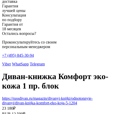
доставка
Гарантия
лучшей цены
Консультация
по подбору
Гарантия от
18 месяцев
Остались вопросы?
Проконсультируйтесь со своим
персональным менеджером
+7 (495) 845-30-94
Viber
WhatSapp
Telegram
Диван-книжка Комфорт эко-
кожа 1 пр. блок
https://russdivan.ru/magazin/divanyi-knijki/odnotonnyie-
divanyi/divan-knijka-komfort-eko-koja-5-1204
23 180
₽
RUB
12 590
₽