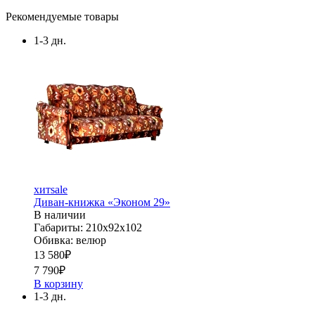
Рекомендуемые товары
1-3 дн.
хит
sale
Диван-книжка «Эконом 29»
В наличии
Габариты: 210х92х102
Обивка: велюр
13 580
₽
7 790
₽
В корзину
1-3 дн.