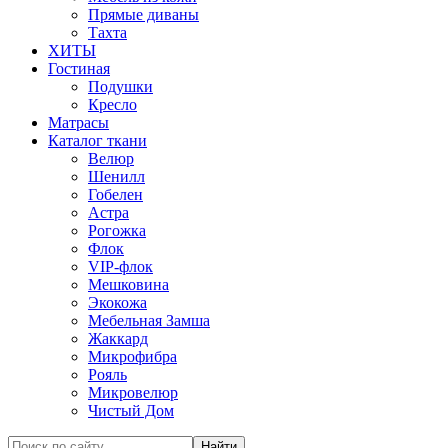
Прямые диваны
Тахта
ХИТЫ
Гостиная
Подушки
Кресло
Матрасы
Каталог ткани
Велюр
Шенилл
Гобелен
Астра
Рогожка
Флок
VIP-флок
Мешковина
Экокожа
Мебельная Замша
Жаккард
Микрофибра
Рояль
Микровелюр
Чистый Дом