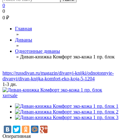
0
0
0
₽
Главная
»
Диваны
»
Однотонные диваны
»
Диван-книжка Комфорт эко-кожа 1 пр. блок
https://russdivan.ru/magazin/divanyi-knijki/odnotonnyie-
divanyi/divan-knijka-komfort-eko-koja-5-1204
1-3 дн.
хит
sale
Оперативная