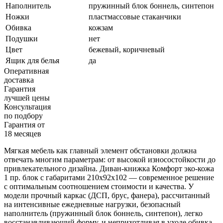
Наполнитель
пружинный блок боннель, синтепон
Ножки
пластмассовые стаканчики
Обивка
кожзам
Подушки
нет
Цвет
бежевый, коричневый
Ящик для белья
да
Оперативная
доставка
Гарантия
лучшей цены
Консультация
по подбору
Гарантия от
18 месяцев
Мягкая мебель как главный элемент обстановки должна
отвечать многим параметрам: от высокой износостойкости до
привлекательного дизайна. Диван-книжка Комфорт эко-кожа
1 пр. блок с габаритами 210х92х102 — современное решение
с оптимальным соотношением стоимости и качества. У
модели прочный каркас (ДСП, брус, фанера), рассчитанный
на интенсивные ежедневные нагрузки, безопасный
наполнитель (пружинный блок боннель, синтепон), легко
восстанавливающий форму, и неприхотливая в уходе обивка