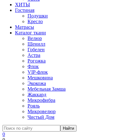
ХИТЫ
Гостиная
Подушки
Кресло
Матрасы
Каталог ткани
Велюр
Шенилл
Гобелен
Астра
Рогожка
Флок
VIP-флок
Мешковина
Экокожа
Мебельная Замша
Жаккард
Микрофибра
Рояль
Микровелюр
Чистый Дом
0
0