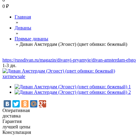
0
₽
Главная
»
Диваны
»
Прямые диваны
»
Диван Амстердам (Эгоист) (цвет обивки: бежевый)
https://russdivan.ru/magazin/divanyi-pryamyie/divan-amsterdam-eh
1-3 дн.
хит
new
sale
Оперативная
доставка
Гарантия
лучшей цены
Консультация