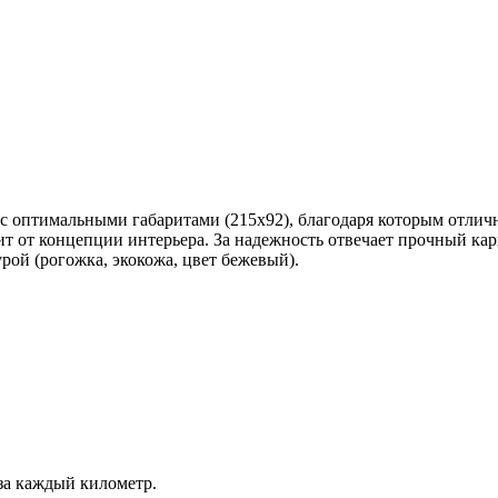
 с оптимальными габаритами (215x92), благодаря которым отли
ит от концепции интерьера. За надежность отвечает прочный кар
рой (рогожка, экокожа, цвет бежевый).
за каждый километр.