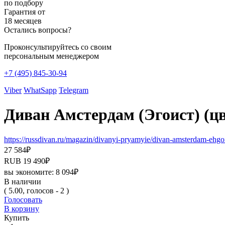
по подбору
Гарантия от
18 месяцев
Остались вопросы?
Проконсультируйтесь со своим
персональным менеджером
+7 (495) 845-30-94
Viber
WhatSapp
Telegram
Диван Амстердам (Эгоист) (ц
https://russdivan.ru/magazin/divanyi-pryamyie/divan-amsterdam-eh
27 584
₽
RUB
19 490
₽
вы экономите:
8 094
₽
В наличии
( 5.00, голосов - 2 )
Голосовать
В корзину
Купить