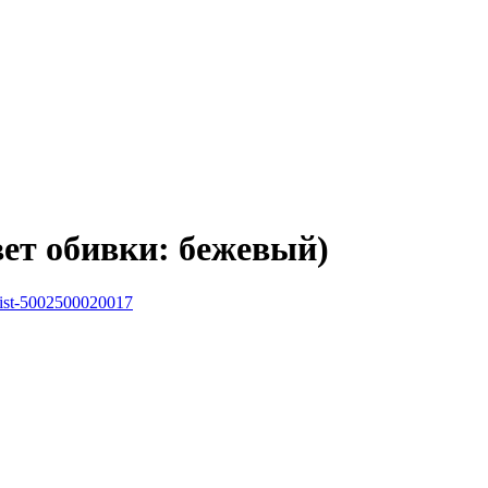
вет обивки: бежевый)
goist-5002500020017