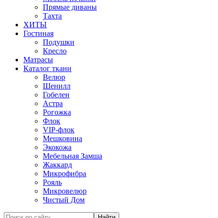
Прямые диваны
Тахта
ХИТЫ
Гостиная
Подушки
Кресло
Матрасы
Каталог ткани
Велюр
Шенилл
Гобелен
Астра
Рогожка
Флок
VIP-флок
Мешковина
Экокожа
Мебельная Замша
Жаккард
Микрофибра
Рояль
Микровелюр
Чистый Дом