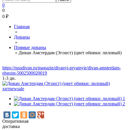
0
0
0
₽
Главная
»
Диваны
»
Прямые диваны
»
Диван Амстердам (Эгоист) (цвет обивки: лиловый)
https://russdivan.ru/magazin/divanyi-pryamyie/divan-amsterdam-
ehgoist-5002500020019
1-3 дн.
хит
new
sale
Оперативная
доставка