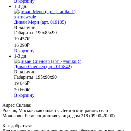
В корзину
1-3 дн.
хит
new
sale
Диван Мери (арт. 019135)
В наличии
Габариты: 190х85х90
19 457
₽
16 290
₽
В корзину
1-3 дн.
Диван Спенсер (арт. 015842)
В наличии
Габариты: 195х90х90
19 646
₽
20 660
₽
В корзину
Адрес Склада:
Россия, Московская область, Ленинский район, село
Молоково, Революционная улица, дом 218 (09.00-20.00)
Как добраться:
Для получения временного пропуска обязательно иметь при