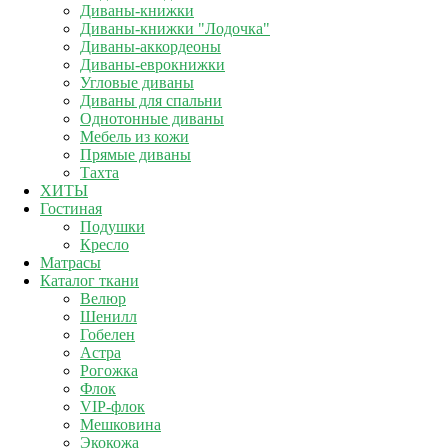
Диваны-книжки
Диваны-книжки "Лодочка"
Диваны-аккордеоны
Диваны-еврокнижки
Угловые диваны
Диваны для спальни
Однотонные диваны
Мебель из кожи
Прямые диваны
Тахта
ХИТЫ
Гостиная
Подушки
Кресло
Матрасы
Каталог ткани
Велюр
Шенилл
Гобелен
Астра
Рогожка
Флок
VIP-флок
Мешковина
Экокожа