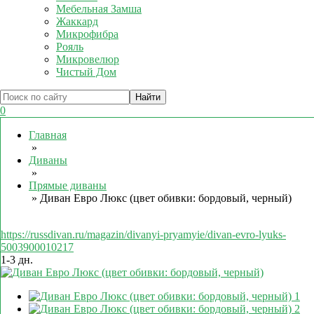
Мебельная Замша
Жаккард
Микрофибра
Рояль
Микровелюр
Чистый Дом
0
Главная
»
Диваны
»
Прямые диваны
»
Диван Евро Люкс (цвет обивки: бордовый, черный)
https://russdivan.ru/magazin/divanyi-pryamyie/divan-evro-lyuks-
5003900010217
1-3 дн.