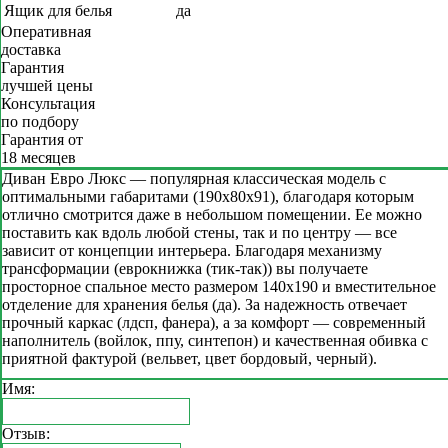
Ящик для белья
да
Оперативная
доставка
Гарантия
лучшей цены
Консультация
по подбору
Гарантия от
18 месяцев
Диван Евро Люкс — популярная классическая модель с
оптимальными габаритами (190х80х91), благодаря которым
отлично смотрится даже в небольшом помещении. Ее можно
поставить как вдоль любой стены, так и по центру — все
зависит от концепции интерьера. Благодаря механизму
трансформации (еврокнижка (тик-так)) вы получаете
просторное спальное место размером 140х190 и вместительное
отделение для хранения белья (да). За надежность отвечает
прочный каркас (лдсп, фанера), а за комфорт — современный
наполнитель (войлок, ппу, синтепон) и качественная обивка с
приятной фактурой (вельвет, цвет бордовый, черный).
Имя:
Отзыв: