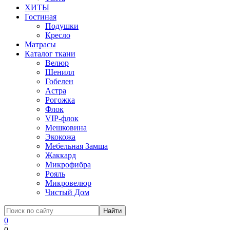
ХИТЫ
Гостиная
Подушки
Кресло
Матрасы
Каталог ткани
Велюр
Шенилл
Гобелен
Астра
Рогожка
Флок
VIP-флок
Мешковина
Экокожа
Мебельная Замша
Жаккард
Микрофибра
Рояль
Микровелюр
Чистый Дом
0
0