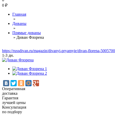
0
₽
Главная
»
Диваны
»
Прямые диваны
»
Диван Флорена
https://russdivan.ru/magazin/divanyi-pryamyie/divan-florena-50057
1-3 дн.
Оперативная
доставка
Гарантия
лучшей цены
Консультация
по подбору