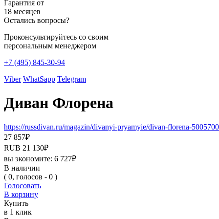
Гарантия от
18 месяцев
Остались вопросы?
Проконсультируйтесь со своим
персональным менеджером
+7 (495) 845-30-94
Viber
WhatSapp
Telegram
Диван Флорена
https://russdivan.ru/magazin/divanyi-pryamyie/divan-florena-50057
27 857
₽
RUB
21 130
₽
вы экономите:
6 727
₽
В наличии
( 0, голосов - 0 )
Голосовать
В корзину
Купить
в 1 клик