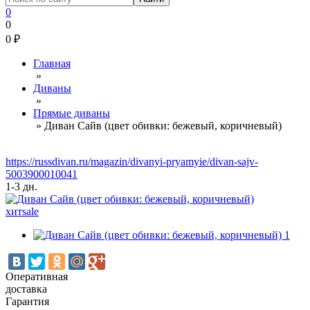
0
0
0
₽
Главная
»
Диваны
»
Прямые диваны
»
Диван Сайв (цвет обивки: бежевый, коричневый)
https://russdivan.ru/magazin/divanyi-pryamyie/divan-sajv-
5003900010041
1-3 дн.
хит
sale
Оперативная
доставка
Гарантия