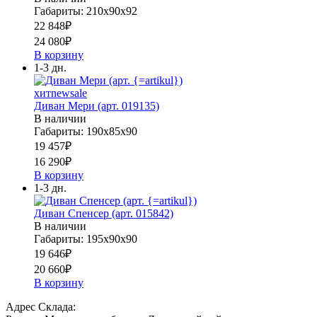
Габариты: 210х90х92
22 848
₽
24 080
₽
В корзину
1-3 дн.
хит
new
sale
Диван Мери (арт. 019135)
В наличии
Габариты: 190х85х90
19 457
₽
16 290
₽
В корзину
1-3 дн.
Диван Спенсер (арт. 015842)
В наличии
Габариты: 195х90х90
19 646
₽
20 660
₽
В корзину
Адрес Склада: