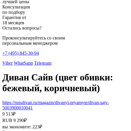
лучшей цены
Консультация
по подбору
Гарантия от
18 месяцев
Остались вопросы?
Проконсультируйтесь со своим
персональным менеджером
+7 (495) 845-30-94
Viber
WhatSapp
Telegram
Диван Сайв (цвет обивки:
бежевый, коричневый)
https://russdivan.ru/magazin/divanyi-pryamyie/divan-sajv-
5003900010041
9 513
₽
RUB
9 290
₽
вы экономите:
223
₽