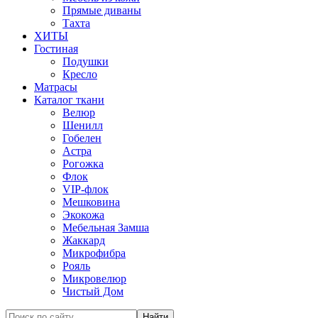
Прямые диваны
Тахта
ХИТЫ
Гостиная
Подушки
Кресло
Матрасы
Каталог ткани
Велюр
Шенилл
Гобелен
Астра
Рогожка
Флок
VIP-флок
Мешковина
Экокожа
Мебельная Замша
Жаккард
Микрофибра
Рояль
Микровелюр
Чистый Дом