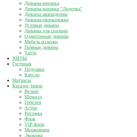
Диваны-книжки
Диваны-книжки "Лодочка"
Диваны-аккордеоны
Диваны-еврокнижки
Угловые диваны
Диваны для спальни
Однотонные диваны
Мебель из кожи
Прямые диваны
Тахта
ХИТЫ
Гостиная
Подушки
Кресло
Матрасы
Каталог ткани
Велюр
Шенилл
Гобелен
Астра
Рогожка
Флок
VIP-флок
Мешковина
Экокожа