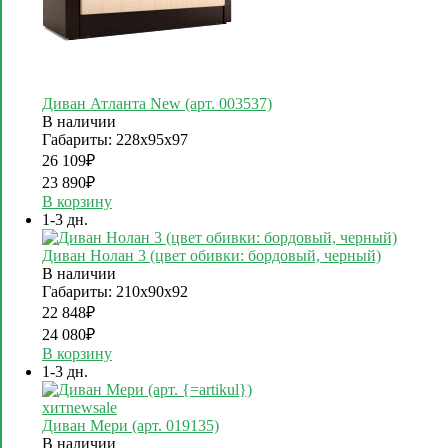
Диван Атланта New (арт. 003537)
В наличии
Габариты: 228х95х97
26 109
₽
23 890
₽
В корзину
1-3 дн.
Диван Нолан 3 (цвет обивки: бордовый, черный)
В наличии
Габариты: 210х90х92
22 848
₽
24 080
₽
В корзину
1-3 дн.
хит
new
sale
Диван Мери (арт. 019135)
В наличии