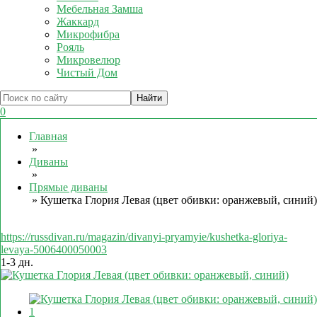
Мебельная Замша
Жаккард
Микрофибра
Рояль
Микровелюр
Чистый Дом
0
Главная
»
Диваны
»
Прямые диваны
»
Кушетка Глория Левая (цвет обивки: оранжевый, синий)
https://russdivan.ru/magazin/divanyi-pryamyie/kushetka-gloriya-
levaya-5006400050003
1-3 дн.