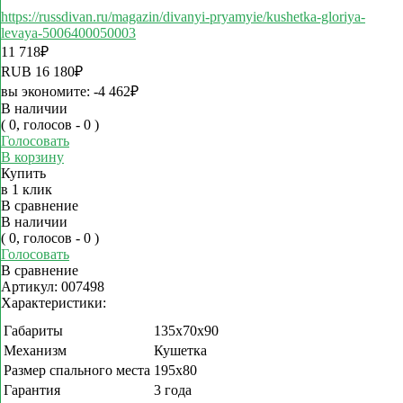
https://russdivan.ru/magazin/divanyi-pryamyie/kushetka-gloriya-
levaya-5006400050003
11 718
₽
RUB
16 180
₽
вы экономите:
-4 462
₽
В наличии
( 0, голосов - 0 )
Голосовать
В корзину
Купить
в 1 клик
В сравнение
В наличии
( 0, голосов - 0 )
Голосовать
В сравнение
Артикул:
007498
Характеристики:
Габариты
135x70x90
Механизм
Кушетка
Размер спального места
195х80
Гарантия
3 года