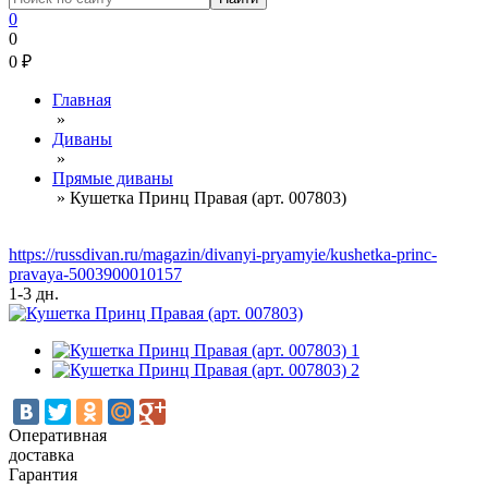
0
0
0
₽
Главная
»
Диваны
»
Прямые диваны
»
Кушетка Принц Правая (арт. 007803)
https://russdivan.ru/magazin/divanyi-pryamyie/kushetka-princ-
pravaya-5003900010157
1-3 дн.
Оперативная
доставка
Гарантия