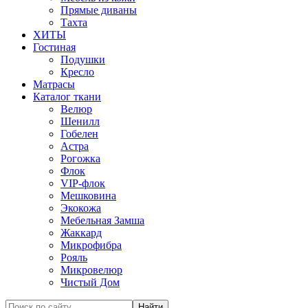
Прямые диваны
Тахта
ХИТЫ
Гостиная
Подушки
Кресло
Матрасы
Каталог ткани
Велюр
Шенилл
Гобелен
Астра
Рогожка
Флок
VIP-флок
Мешковина
Экокожа
Мебельная Замша
Жаккард
Микрофибра
Рояль
Микровелюр
Чистый Дом