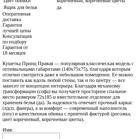
Цвет обивки
коричневый, коричневые цветы
Ящик для белья
да
Оперативная
доставка
Гарантия
лучшей цены
Консультация
по подбору
Гарантия от
18 месяцев
Кушетка Принц Правая — популярная классическая модель с
оптимальными габаритами (140х75х75), благодаря которым
отлично смотрится даже в небольшом помещении. Ее можно
поставить как вдоль любой стены, так и по центру — все
зависит от концепции интерьера. Благодаря механизму
трансформации (софа) вы получаете просторное спальное
место размером 72х185 и вместительное отделение для
хранения белья (да). За надежность отвечает прочный каркас
(лдсп, фанера), а за комфорт — современный наполнитель
(ппу) и качественная обивка с приятной фактурой (рогожка,
цвет коричневый, коричневые цветы).
Имя: