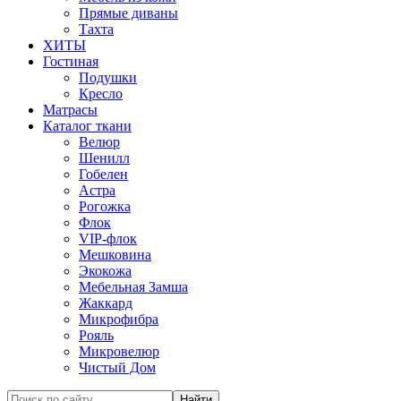
Прямые диваны
Тахта
ХИТЫ
Гостиная
Подушки
Кресло
Матрасы
Каталог ткани
Велюр
Шенилл
Гобелен
Астра
Рогожка
Флок
VIP-флок
Мешковина
Экокожа
Мебельная Замша
Жаккард
Микрофибра
Рояль
Микровелюр
Чистый Дом