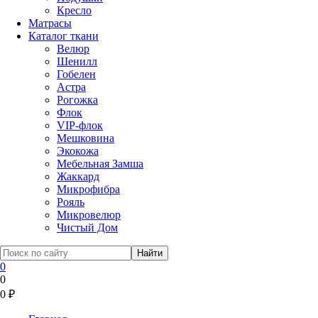
Кресло
Матрасы
Каталог ткани
Велюр
Шенилл
Гобелен
Астра
Рогожка
Флок
VIP-флок
Мешковина
Экокожа
Мебельная Замша
Жаккард
Микрофибра
Рояль
Микровелюр
Чистый Дом
0
0
0
₽