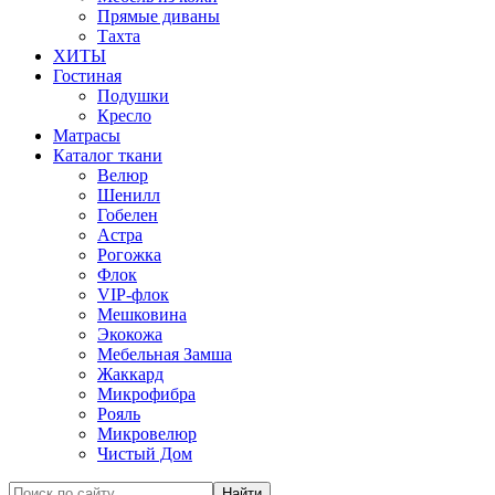
Прямые диваны
Тахта
ХИТЫ
Гостиная
Подушки
Кресло
Матрасы
Каталог ткани
Велюр
Шенилл
Гобелен
Астра
Рогожка
Флок
VIP-флок
Мешковина
Экокожа
Мебельная Замша
Жаккард
Микрофибра
Рояль
Микровелюр
Чистый Дом