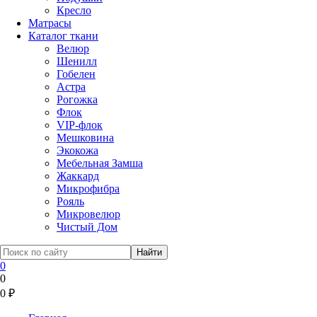
Кресло
Матрасы
Каталог ткани
Велюр
Шенилл
Гобелен
Астра
Рогожка
Флок
VIP-флок
Мешковина
Экокожа
Мебельная Замша
Жаккард
Микрофибра
Рояль
Микровелюр
Чистый Дом
0
0
0
₽