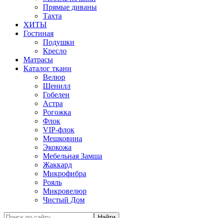
Прямые диваны
Тахта
ХИТЫ
Гостиная
Подушки
Кресло
Матрасы
Каталог ткани
Велюр
Шенилл
Гобелен
Астра
Рогожка
Флок
VIP-флок
Мешковина
Экокожа
Мебельная Замша
Жаккард
Микрофибра
Рояль
Микровелюр
Чистый Дом