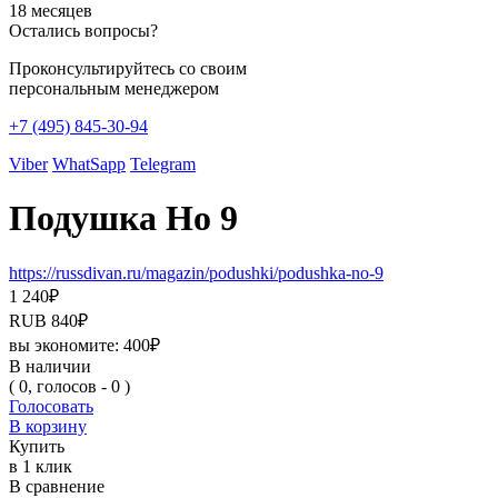
18 месяцев
Остались вопросы?
Проконсультируйтесь со своим
персональным менеджером
+7 (495) 845-30-94
Viber
WhatSapp
Telegram
Подушка Но 9
https://russdivan.ru/magazin/podushki/podushka-no-9
1 240
₽
RUB
840
₽
вы экономите:
400
₽
В наличии
( 0, голосов - 0 )
Голосовать
В корзину
Купить
в 1 клик
В сравнение