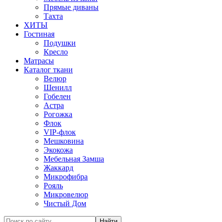
Прямые диваны
Тахта
ХИТЫ
Гостиная
Подушки
Кресло
Матрасы
Каталог ткани
Велюр
Шенилл
Гобелен
Астра
Рогожка
Флок
VIP-флок
Мешковина
Экокожа
Мебельная Замша
Жаккард
Микрофибра
Рояль
Микровелюр
Чистый Дом