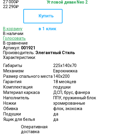
27 000
₽
Угловой диван Neo 2
22 290
₽
Купить
в 1 клик
В корзину
В наличии
Голосовать
В сравнение
Артикул:
001921
Производитель:
Элегантный Стиль
Характеристики:
Габариты
225х140x70
Механизм
Еврокнижка
Размер спального места
140х200
Гарантия
18 месяцев
Комплектация
подушки
Материал каркаса
ДСП, брус, фанера
Наполнитель
ППУ, пружинный блок
Ножки
хромированные
Обивка
флок, экокожа
Подушки
да
Ящик для белья
да
Оперативная
доставка