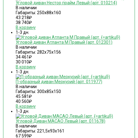
Угловой диван Нестор прайм Левый (арт. 010214)
В наличии
Габариты: 250х88х160
43 218
₽
38 740
₽
В корзину
1-3 дн.
Угловой диван Атланта М Правый (арт. 012301)
В наличии
Габариты: 282х75х156
34 461
₽
30 010
₽
В корзину
1-3 дн.
П-образный диван Меркурий (арт. 011977)
В наличии
Габариты: 300х85х150
45 581
₽
40 560
₽
В корзину
1-3 дн.
Угловой Диван MACAO Левый (арт. 011678)
В наличии
Габариты: 221,5х93х161
67 599
₽