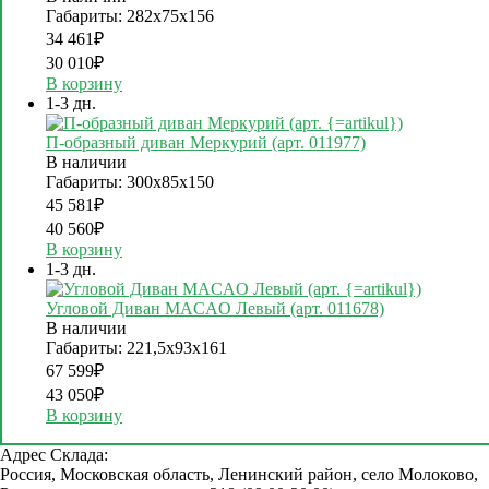
Габариты: 282х75х156
34 461
₽
30 010
₽
В корзину
1-3 дн.
П-образный диван Меркурий (арт. 011977)
В наличии
Габариты: 300х85х150
45 581
₽
40 560
₽
В корзину
1-3 дн.
Угловой Диван MACAO Левый (арт. 011678)
В наличии
Габариты: 221,5х93х161
67 599
₽
43 050
₽
В корзину
Адрес Склада:
Россия, Московская область, Ленинский район, село Молоково,