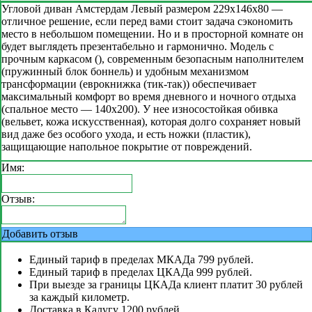
Угловой диван Амстердам Левый размером 229x146x80 —
отличное решение, если перед вами стоит задача сэкономить
место в небольшом помещении. Но и в просторной комнате он
будет выглядеть презентабельно и гармонично. Модель с
прочным каркасом (), современным безопасным наполнителем
(пружинный блок боннель) и удобным механизмом
трансформации (еврокнижка (тик-так)) обеспечивает
максимальный комфорт во время дневного и ночного отдыха
(спальное место — 140x200). У нее износостойкая обивка
(вельвет, кожа искусственная), которая долго сохраняет новый
вид даже без особого ухода, и есть ножки (пластик),
защищающие напольное покрытие от повреждений.
Имя:
Отзыв:
Добавить отзыв
Единый тариф в пределах МКАДа 799 рублей.
Единый тариф в пределах ЦКАДа 999 рублей.
При выезде за границы ЦКАДа клиент платит 30 рублей
за каждый километр.
Доставка в Калугу 1200 рублей.