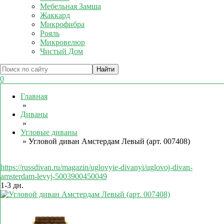
Мебельная Замша
Жаккард
Микрофибра
Рояль
Микровелюр
Чистый Дом
0
Главная
»
Диваны
»
Угловые диваны
»
Угловой диван Амстердам Левый (арт. 007408)
https://russdivan.ru/magazin/uglovyie-divanyi/uglovoj-divan-
amsterdam-levyj-5003900450049
1-3 дн.