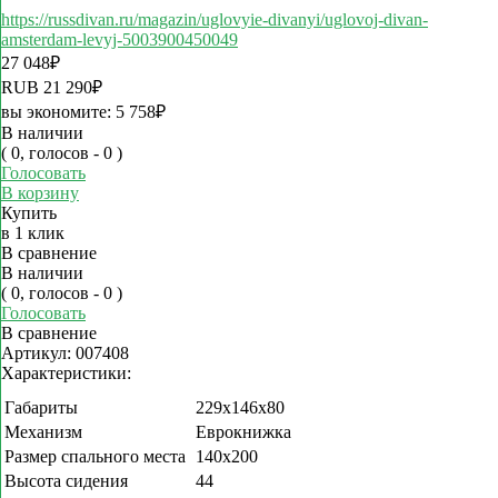
https://russdivan.ru/magazin/uglovyie-divanyi/uglovoj-divan-
amsterdam-levyj-5003900450049
27 048
₽
RUB
21 290
₽
вы экономите:
5 758
₽
В наличии
( 0, голосов - 0 )
Голосовать
В корзину
Купить
в 1 клик
В сравнение
В наличии
( 0, голосов - 0 )
Голосовать
В сравнение
Артикул:
007408
Характеристики:
Габариты
229x146x80
Механизм
Еврокнижка
Размер спального места
140x200
Высота сидения
44