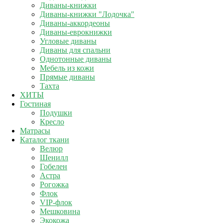
Диваны-книжки
Диваны-книжки "Лодочка"
Диваны-аккордеоны
Диваны-еврокнижки
Угловые диваны
Диваны для спальни
Однотонные диваны
Мебель из кожи
Прямые диваны
Тахта
ХИТЫ
Гостиная
Подушки
Кресло
Матрасы
Каталог ткани
Велюр
Шенилл
Гобелен
Астра
Рогожка
Флок
VIP-флок
Мешковина
Экокожа