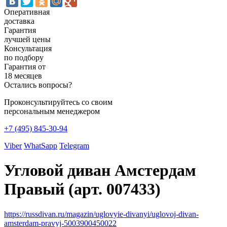
Оперативная
доставка
Гарантия
лучшей цены
Консультация
по подбору
Гарантия от
18 месяцев
Остались вопросы?
Проконсультируйтесь со своим
персональным менеджером
+7 (495) 845-30-94
Viber
WhatSapp
Telegram
Угловой диван Амстердам
Правый (арт. 007433)
https://russdivan.ru/magazin/uglovyie-divanyi/uglovoj-divan-
amsterdam-pravyj-5003900450022