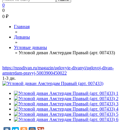
0
0
0
₽
Главная
»
Диваны
»
Угловые диваны
»
Угловой диван Амстердам Правый (арт. 007433)
https://russdivan.ru/magazin/uglovyie-divanyi/uglovoj-divan-
amsterdam-pravyj-5003900450022
1-3 дн.