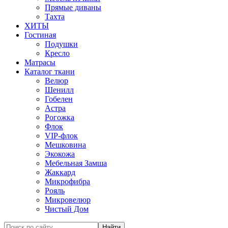
Прямые диваны
Тахта
ХИТЫ
Гостиная
Подушки
Кресло
Матрасы
Каталог ткани
Велюр
Шенилл
Гобелен
Астра
Рогожка
Флок
VIP-флок
Мешковина
Экокожа
Мебельная Замша
Жаккард
Микрофибра
Рояль
Микровелюр
Чистый Дом