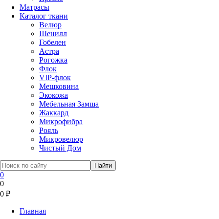
Матрасы
Каталог ткани
Велюр
Шенилл
Гобелен
Астра
Рогожка
Флок
VIP-флок
Мешковина
Экокожа
Мебельная Замша
Жаккард
Микрофибра
Рояль
Микровелюр
Чистый Дом
0
0
0
₽
Главная