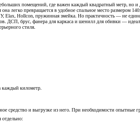
ольших помещений, где важен каждый квадратный метр, но и дл
 она легко превращается в удобное спальное место размером 140
, Elax, Hollcon, пружинная змейка. Но практичность — не еди
в. ДСП, брус, фанера для каркаса и шенилл для обивки — идеал
ерьерного стиля.
а каждый километр.
ное средство и выгрузке из него. При необходимости опытные гр
 отдельно: