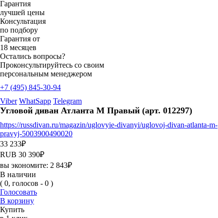
Гарантия
лучшей цены
Консультация
по подбору
Гарантия от
18 месяцев
Остались вопросы?
Проконсультируйтесь со своим
персональным менеджером
+7 (495) 845-30-94
Viber
WhatSapp
Telegram
Угловой диван Атланта М Правый (арт. 012297)
https://russdivan.ru/magazin/uglovyie-divanyi/uglovoj-divan-atlanta-m-
pravyj-5003900490020
33 233
₽
RUB
30 390
₽
вы экономите:
2 843
₽
В наличии
( 0, голосов - 0 )
Голосовать
В корзину
Купить