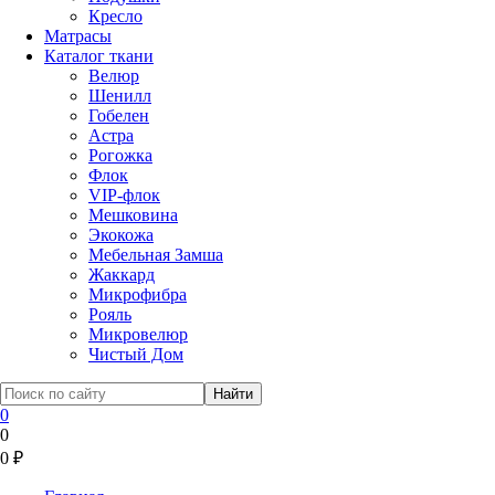
Кресло
Матрасы
Каталог ткани
Велюр
Шенилл
Гобелен
Астра
Рогожка
Флок
VIP-флок
Мешковина
Экокожа
Мебельная Замша
Жаккард
Микрофибра
Рояль
Микровелюр
Чистый Дом
0
0
0
₽