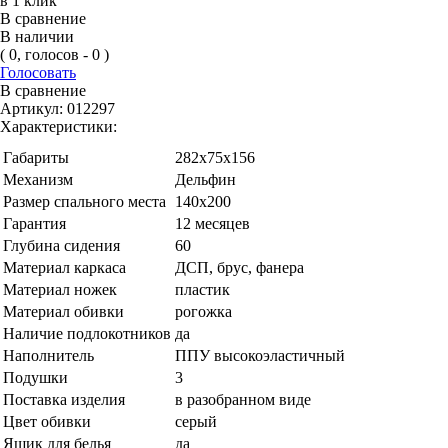
в 1 клик
В сравнение
В наличии
( 0, голосов - 0 )
Голосовать
В сравнение
Артикул:
012297
Характеристики:
Габариты
282х75х156
Механизм
Дельфин
Размер спального места
140х200
Гарантия
12 месяцев
Глубина сидения
60
Материал каркаса
ДСП, брус, фанера
Материал ножек
пластик
Материал обивки
рогожка
Наличие подлокотников
да
Наполнитель
ППУ высокоэластичный
Подушки
3
Поставка изделия
в разобранном виде
Цвет обивки
серый
Ящик для белья
да