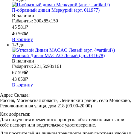
П-образный диван Меркурий (арт. 011977)
В наличии
Габариты: 300х85х150
45 581
₽
40 560
₽
В корзину
1-3 дн.
Угловой Диван MACAO Левый (арт. 011678)
В наличии
Габариты: 221,5х93х161
67 599
₽
43 050
₽
В корзину
Адрес Склада:
Россия, Московская область, Ленинский район, село Молоково,
Революционная улица, дом 218 (09.00-20.00)
Как добраться:
Для получения временного пропуска обязательно иметь при
себе паспорт или водительское удостоверение.
Для посетителей на личном транспорте предусмотрена удобная