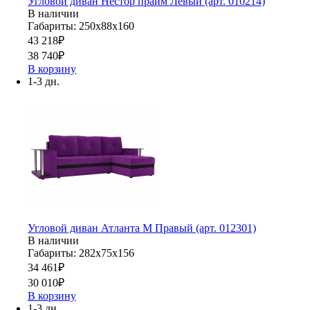
Угловой диван Нестор прайм Левый (арт. 010214)
В наличии
Габариты: 250х88х160
43 218
₽
38 740
₽
В корзину
1-3 дн.
Угловой диван Атланта М Правый (арт. 012301)
В наличии
Габариты: 282х75х156
34 461
₽
30 010
₽
В корзину
1-3 дн.