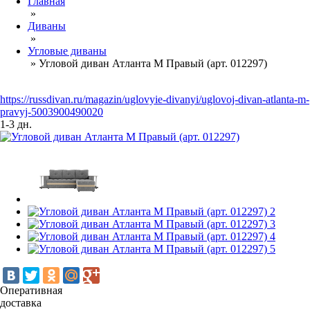
Главная
»
Диваны
»
Угловые диваны
»
Угловой диван Атланта М Правый (арт. 012297)
https://russdivan.ru/magazin/uglovyie-divanyi/uglovoj-divan-atlanta-m-
pravyj-5003900490020
1-3 дн.
Оперативная
доставка