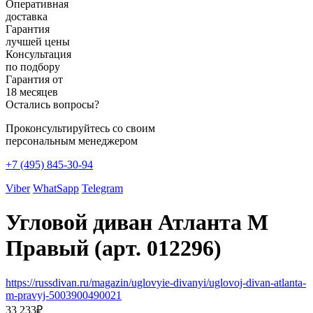
Оперативная
доставка
Гарантия
лучшей цены
Консультация
по подбору
Гарантия от
18 месяцев
Остались вопросы?
Проконсультируйтесь со своим
персональным менеджером
+7 (495) 845-30-94
Viber
WhatSapp
Telegram
Угловой диван Атланта М
Правый (арт. 012296)
https://russdivan.ru/magazin/uglovyie-divanyi/uglovoj-divan-atlanta-
m-pravyj-5003900490021
33 233
₽