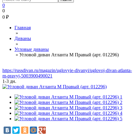
0
0
0
₽
Главная
»
Диваны
»
Угловые диваны
»
Угловой диван Атланта М Правый (арт. 012296)
https://russdivan.ru/magazin/uglovyie-divanyi/uglovoj-divan-atlanta-
m-pravyj-5003900490021
1-3 дн.