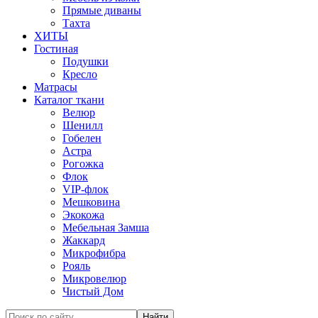
Прямые диваны
Тахта
ХИТЫ
Гостиная
Подушки
Кресло
Матрасы
Каталог ткани
Велюр
Шенилл
Гобелен
Астра
Рогожка
Флок
VIP-флок
Мешковина
Экокожа
Мебельная Замша
Жаккард
Микрофибра
Рояль
Микровелюр
Чистый Дом