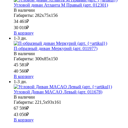
Угловой диван Атланта М Правый (арт. 012301)
В наличии
Габариты: 282х75х156
34 461
₽
30 010
₽
В корзину
1-3 дн.
П-образный диван Меркурий (арт. 011977)
В наличии
Габариты: 300х85х150
45 581
₽
40 560
₽
В корзину
1-3 дн.
Угловой Диван MACAO Левый (арт. 011678)
В наличии
Габариты: 221,5х93х161
67 599
₽
43 050
₽
В корзину