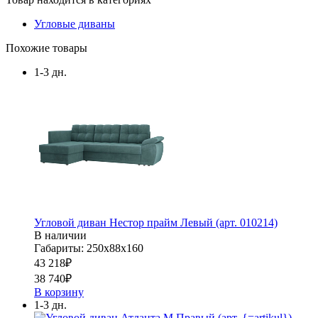
Угловые диваны
Похожие товары
1-3 дн.
Угловой диван Нестор прайм Левый (арт. 010214)
В наличии
Габариты: 250х88х160
43 218
₽
38 740
₽
В корзину
1-3 дн.