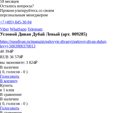
18 месяцев
Остались вопросы?
Проконсультируйтесь со своим
персональным менеджером
+7 (495) 845-30-94
Viber
WhatSapp
Telegram
Угловой Диван Дубай Левый (арт. 009285)
https://russdivan.ru/magazin/uglovyie-divanyi/uglovoj-divan-dubaj-
levyj-5003900370013
40 394
₽
RUB
36 570
₽
вы экономите:
3 824
₽
В наличии
( 0, голосов - 0 )
Голосовать
В корзину
Купить
в 1 клик
В сравнение
В наличии
( 0, голосов - 0 )
Голосовать
В сравнение