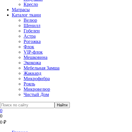
Кресло
Матрасы
Каталог ткани
Велюр
Шенилл
Гобелен
Астра
Рогожка
Флок
VIP-флок
Мешковина
Экокожа
Мебельная Замша
Жаккард
Микрофибра
Рояль
Микровелюр
Чистый Дом
0
0
0
₽