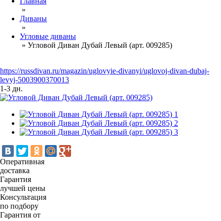
Главная
»
Диваны
»
Угловые диваны
»
Угловой Диван Дубай Левый (арт. 009285)
https://russdivan.ru/magazin/uglovyie-divanyi/uglovoj-divan-dubaj-
levyj-5003900370013
1-3 дн.
Оперативная
доставка
Гарантия
лучшей цены
Консультация
по подбору
Гарантия от