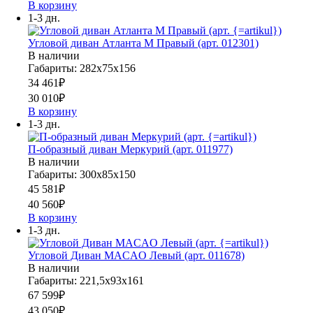
В корзину
1-3 дн.
Угловой диван Атланта М Правый (арт. 012301)
В наличии
Габариты: 282х75х156
34 461
₽
30 010
₽
В корзину
1-3 дн.
П-образный диван Меркурий (арт. 011977)
В наличии
Габариты: 300х85х150
45 581
₽
40 560
₽
В корзину
1-3 дн.
Угловой Диван MACAO Левый (арт. 011678)
В наличии
Габариты: 221,5х93х161
67 599
₽
43 050
₽