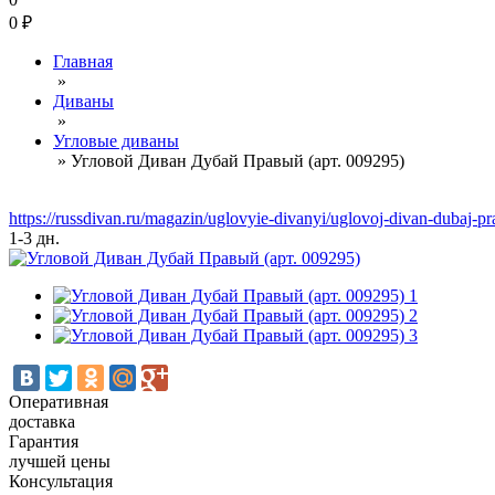
0
₽
Главная
»
Диваны
»
Угловые диваны
»
Угловой Диван Дубай Правый (арт. 009295)
https://russdivan.ru/magazin/uglovyie-divanyi/uglovoj-divan-dubaj-
1-3 дн.
Оперативная
доставка
Гарантия
лучшей цены
Консультация