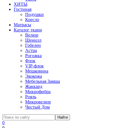
ХИТЫ
Гостиная
Подушки
Кресло
Матрасы
Каталог ткани
Велюр
Шенилл
Гобелен
Астра
Рогожка
Флок
VIP-флок
Мешковина
Экокожа
Мебельная Замша
Жаккард
Микрофибра
Рояль
Микровелюр
Чистый Дом
0
0