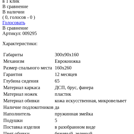
в 1 клик
В сравнение
В наличии
( 0, голосов - 0 )
Голосовать
В сравнение
Артикул:
009295
Характеристики:
Габариты
300х90х160
Механизм
Еврокнижка
Размер спального места
160х260
Гарантия
12 месяцев
Глубина сидения
65
Материал каркаса
ДСП, брус, фанера
Материал ножек
пластик
Материал обивки
кожа искусственная, микровельвет
Наличие подлокотников
да
Наполнитель
пружинная змейка
Подушки
5
Поставка изделия
в разобранном виде
Цвет обивки
бежевый, зеленый