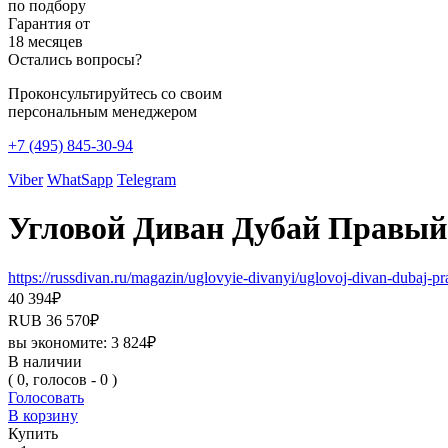
по подбору
Гарантия от
18 месяцев
Остались вопросы?
Проконсультируйтесь со своим
персональным менеджером
+7 (495) 845-30-94
Viber
WhatSapp
Telegram
Угловой Диван Дубай Правый 
https://russdivan.ru/magazin/uglovyie-divanyi/uglovoj-divan-dubaj-
40 394
₽
RUB
36 570
₽
вы экономите:
3 824
₽
В наличии
( 0, голосов - 0 )
Голосовать
В корзину
Купить