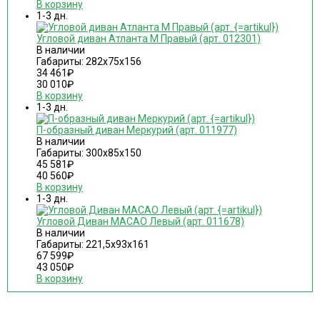
В корзину
1-3 дн.
Угловой диван Атланта М Правый (арт. 012301)
В наличии
Габариты: 282х75х156
34 461
₽
30 010
₽
В корзину
1-3 дн.
П-образный диван Меркурий (арт. 011977)
В наличии
Габариты: 300х85х150
45 581
₽
40 560
₽
В корзину
1-3 дн.
Угловой Диван MACAO Левый (арт. 011678)
В наличии
Габариты: 221,5х93х161
67 599
₽
43 050
₽
В корзину