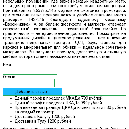
небольших помещений, где важен каждый квадратный метр,
но и для просторных, если того требует стилевая концепция.
При габаритах 265х85х145 модель не смотрится громоздкой,
при этом она легко превращается в удобное спальное место
размером 142х215 благодаря надежному механизму
«Еврокнижка». А за баланс жесткости и мягкости отвечает
современный наполнитель — пружинный блок змейка. Но
практичность — не единственное достоинство. Посмотрите на
продуманный дизайн и цветовое решение — всё в лучших
традициях популярных трендов. ДСП, брус, фанера для
каркаса и микровельвет для обивки — идеальное сочетание
материалов. Вы получаете прочную, долговечную и стильную
мебель, которая станет изюминкой интерьерного стиля.
Имя:
Отзыв:
Добавить отзыв
Единый тариф в пределах МКАДа 799 рублей.
Единый тариф в пределах ЦКАДа 999 рублей.
При выезде за границы ЦКАДа клиент платит 30 рублей
за каждый километр.
Доставка в Калугу 1200 рублей.
Доставка в Тулу 1200 рублей.
Фирма оказывает услугу по погрузке мягкой мебели в