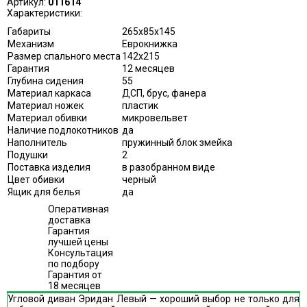
Артикул:
011614
Характеристики:
Габариты
265х85х145
Механизм
Еврокнижка
Размер спального места
142х215
Гарантия
12 месяцев
Глубина сидения
55
Материал каркаса
ДСП, брус, фанера
Материал ножек
пластик
Материал обивки
микровельвет
Наличие подлокотников
да
Наполнитель
пружинный блок змейка
Подушки
2
Поставка изделия
в разобранном виде
Цвет обивки
черный
Ящик для белья
да
Оперативная
доставка
Гарантия
лучшей цены
Консультация
по подбору
Гарантия от
18 месяцев
Угловой диван Эридан Левый — хороший выбор не только для