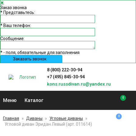
✖
Заказ звонка
*
Представьтесь:
*
Ваш телефон:
Сообщение:
*
- поля, обязательные для заполнения
Заказать звонок
8 (800) 222-30-94
+7 (495) 845-30-94
kons.russdivan.ru@yandex.ru
0
Меню
Каталог
0
Главная
»
Диваны
»
Угловые диваны
»
Угловой диван Эридан Левый (арт. 011614)