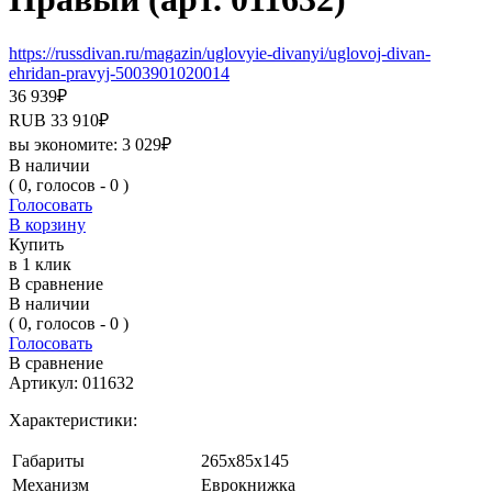
https://russdivan.ru/magazin/uglovyie-divanyi/uglovoj-divan-
ehridan-pravyj-5003901020014
36 939
₽
RUB
33 910
₽
вы экономите:
3 029
₽
В наличии
( 0, голосов - 0 )
Голосовать
В корзину
Купить
в 1 клик
В сравнение
В наличии
( 0, голосов - 0 )
Голосовать
В сравнение
Артикул:
011632
Характеристики:
Габариты
265х85х145
Механизм
Еврокнижка