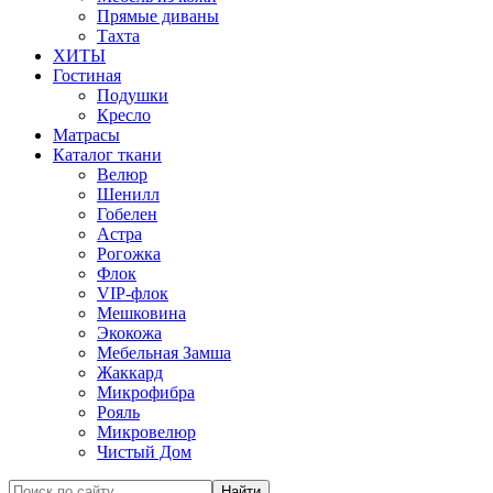
Прямые диваны
Тахта
ХИТЫ
Гостиная
Подушки
Кресло
Матрасы
Каталог ткани
Велюр
Шенилл
Гобелен
Астра
Рогожка
Флок
VIP-флок
Мешковина
Экокожа
Мебельная Замша
Жаккард
Микрофибра
Рояль
Микровелюр
Чистый Дом