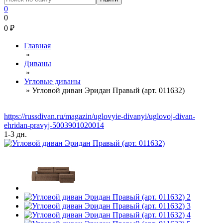
0
0
0
₽
Главная
»
Диваны
»
Угловые диваны
»
Угловой диван Эридан Правый (арт. 011632)
https://russdivan.ru/magazin/uglovyie-divanyi/uglovoj-divan-
ehridan-pravyj-5003901020014
1-3 дн.