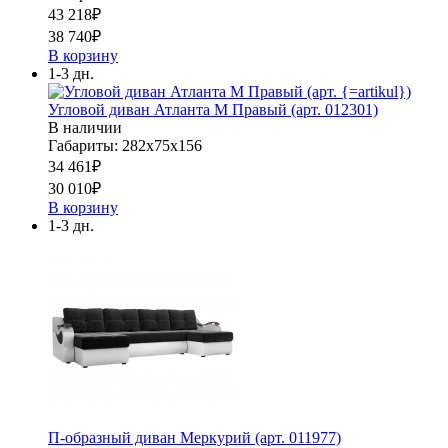
43 218
₽
38 740
₽
В корзину
1-3 дн.
Угловой диван Атланта М Правый (арт. 012301)
В наличии
Габариты: 282х75х156
34 461
₽
30 010
₽
В корзину
1-3 дн.
П-образный диван Меркурий (арт. 011977)