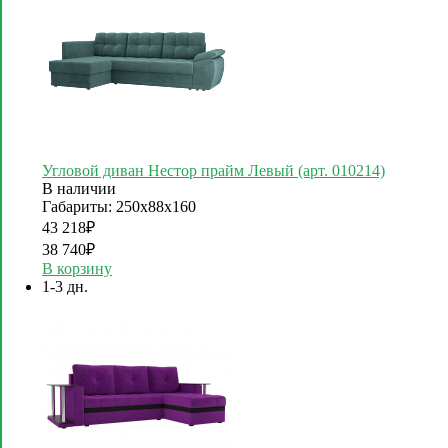
Угловой диван Нестор прайм Левый (арт. 010214)
В наличии
Габариты: 250х88х160
43 218
₽
38 740
₽
В корзину
1-3 дн.