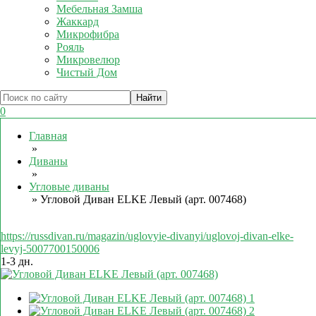
Мебельная Замша
Жаккард
Микрофибра
Рояль
Микровелюр
Чистый Дом
0
Главная
»
Диваны
»
Угловые диваны
»
Угловой Диван ELKE Левый (арт. 007468)
https://russdivan.ru/magazin/uglovyie-divanyi/uglovoj-divan-elke-
levyj-5007700150006
1-3 дн.