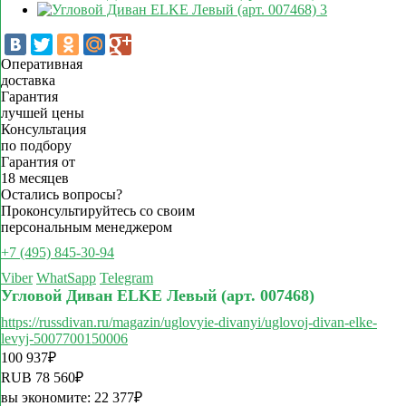
Оперативная
доставка
Гарантия
лучшей цены
Консультация
по подбору
Гарантия от
18 месяцев
Остались вопросы?
Проконсультируйтесь со своим
персональным менеджером
+7 (495) 845-30-94
Viber
WhatSapp
Telegram
Угловой Диван ELKE Левый (арт. 007468)
https://russdivan.ru/magazin/uglovyie-divanyi/uglovoj-divan-elke-
levyj-5007700150006
100 937
₽
RUB
78 560
₽
вы экономите:
22 377
₽