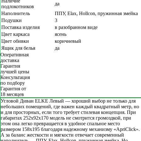
Наличие
да
подлокотников
Наполнитель
ППУ, Elax, Hollcon, пружинная змейка
Подушки
3
Поставка изделия
в разобранном виде
Цвет каркаса
ясень
Цвет обивки
коричневый
Ящик для белья
да
Оперативная
доставка
Гарантия
лучшей цены
Консультация
по подбору
Гарантия от
18 месяцев
Угловой Диван ELKE Левый — хороший выбор не только для
небольших помещений, где важен каждый квадратный метр, но
и для просторных, если того требует стилевая концепция. При
габаритах 252х92х170 модель не смотрится громоздкой, при
этом она легко превращается в удобное спальное место
размером 158х195 благодаря надежному механизму «ApriClick».
А за баланс жесткости и мягкости отвечает современный
наполнитель — ППУ, Elax, Hollcon, пружинная змейка. Но