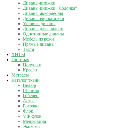
Диваны-книжки
Диваны-книжки "Лодочка"
Диваны-аккордеоны
Диваны-еврокнижки
Угловые диваны
Диваны для спальни
Однотонные диваны
Мебель из кожи
Прямые диваны
Тахта
ХИТЫ
Гостиная
Подушки
Кресло
Матрасы
Каталог ткани
Велюр
Шенилл
Гобелен
Астра
Рогожка
Флок
VIP-флок
Мешковина
Экокожа