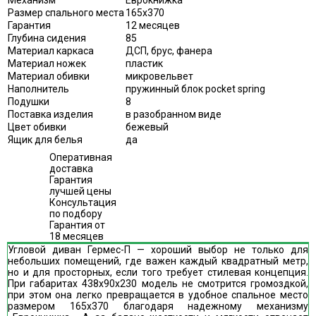
Механизм
Еврокнижка
Размер спального места
165х370
Гарантия
12 месяцев
Глубина сидения
85
Материал каркаса
ДСП, брус, фанера
Материал ножек
пластик
Материал обивки
микровельвет
Наполнитель
пружинный блок pocket spring
Подушки
8
Поставка изделия
в разобранном виде
Цвет обивки
бежевый
Ящик для белья
да
Оперативная
доставка
Гарантия
лучшей цены
Консультация
по подбору
Гарантия от
18 месяцев
Угловой диван Гермес-П — хороший выбор не только для
небольших помещений, где важен каждый квадратный метр,
но и для просторных, если того требует стилевая концепция.
При габаритах 438х90х230 модель не смотрится громоздкой,
при этом она легко превращается в удобное спальное место
размером 165х370 благодаря надежному механизму