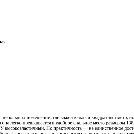
ная
небольших помещений, где важен каждый квадратный метр, но и
м она легко превращается в удобное спальное место размером 13
У высокоэластичный. Но практичность — не единственное дост
рус, фанера для каркаса и замша искусственная, кожа искусств