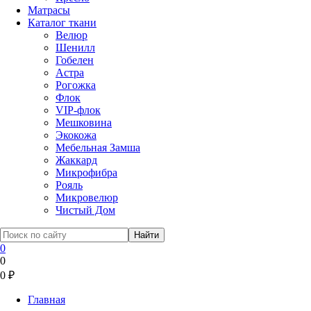
Матрасы
Каталог ткани
Велюр
Шенилл
Гобелен
Астра
Рогожка
Флок
VIP-флок
Мешковина
Экокожа
Мебельная Замша
Жаккард
Микрофибра
Рояль
Микровелюр
Чистый Дом
0
0
0
₽
Главная