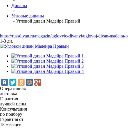
»
Диваны
»
Угловые диваны
»
Угловой диван Мадейра Правый
https://russdivan.ru/magazin/uglovyie-divanyi/uglovoj-divan-madejra
1-3 дн.
Оперативная
доставка
Гарантия
лучшей цены
Консультация
по подбору
Гарантия от
18 месяцев