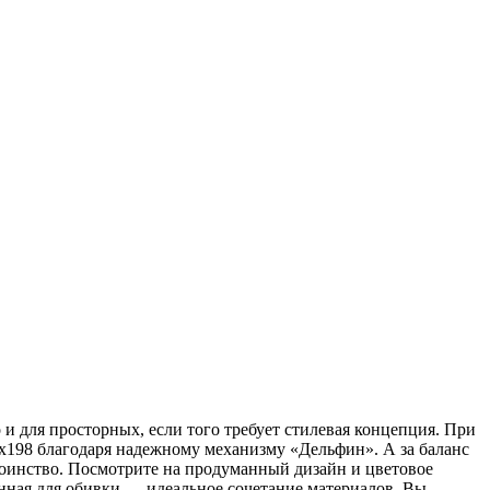
 для просторных, если того требует стилевая концепция. При
8x198 благодаря надежному механизму «Дельфин». А за баланс
оинство. Посмотрите на продуманный дизайн и цветовое
енная для обивки — идеальное сочетание материалов. Вы