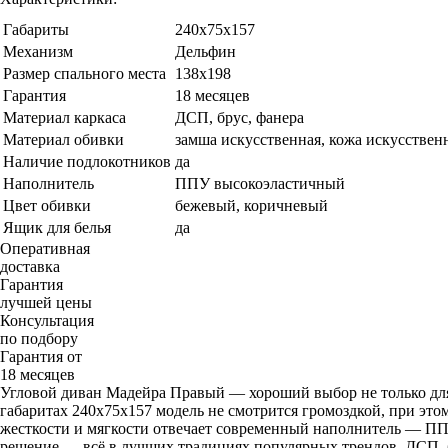
Габариты
240x75x157
Механизм
Дельфин
Размер спального места
138x198
Гарантия
18 месяцев
Материал каркаса
ДСП, брус, фанера
Материал обивки
замша искусственная, кожа искусствен
Наличие подлокотников
да
Наполнитель
ППУ высокоэластичный
Цвет обивки
бежевый, коричневый
Ящик для белья
да
Оперативная
доставка
Гарантия
лучшей цены
Консультация
по подбору
Гарантия от
18 месяцев
Угловой диван Мадейра Правый — хороший выбор не только для 
габаритах 240x75x157 модель не смотрится громоздкой, при это
жесткости и мягкости отвечает современный наполнитель — ПП
решение — всё в лучших традициях популярных трендов. ДСП, б