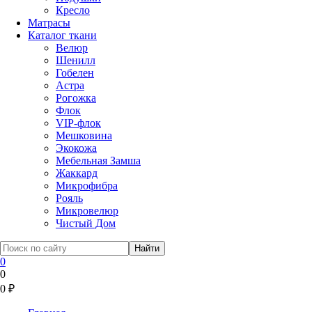
Кресло
Матрасы
Каталог ткани
Велюр
Шенилл
Гобелен
Астра
Рогожка
Флок
VIP-флок
Мешковина
Экокожа
Мебельная Замша
Жаккард
Микрофибра
Рояль
Микровелюр
Чистый Дом
0
0
0
₽