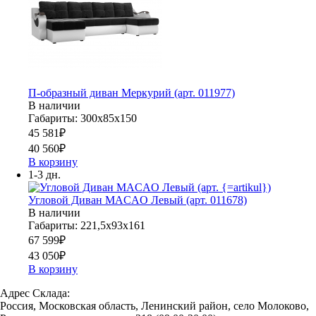
П-образный диван Меркурий (арт. 011977)
В наличии
Габариты: 300х85х150
45 581
₽
40 560
₽
В корзину
1-3 дн.
Угловой Диван MACAO Левый (арт. 011678)
В наличии
Габариты: 221,5х93х161
67 599
₽
43 050
₽
В корзину
Адрес Склада:
Россия, Московская область, Ленинский район, село Молоково,