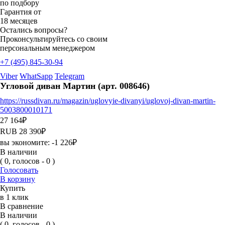
по подбору
Гарантия от
18 месяцев
Остались вопросы?
Проконсультируйтесь со своим
персональным менеджером
+7 (495) 845-30-94
Viber
WhatSapp
Telegram
Угловой диван Мартин (арт. 008646)
https://russdivan.ru/magazin/uglovyie-divanyi/uglovoj-divan-martin-
5003800010171
27 164
₽
RUB
28 390
₽
вы экономите:
-1 226
₽
В наличии
( 0, голосов - 0 )
Голосовать
В корзину
Купить
в 1 клик
В сравнение
В наличии
( 0, голосов - 0 )