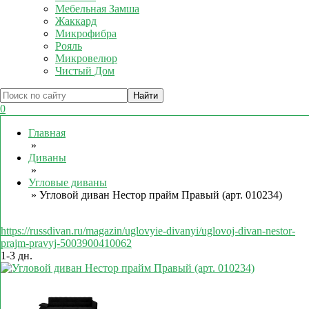
Мебельная Замша
Жаккард
Микрофибра
Рояль
Микровелюр
Чистый Дом
0
Главная
»
Диваны
»
Угловые диваны
»
Угловой диван Нестор прайм Правый (арт. 010234)
https://russdivan.ru/magazin/uglovyie-divanyi/uglovoj-divan-nestor-
prajm-pravyj-5003900410062
1-3 дн.