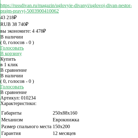
https://russdivan.ru/magazin/uglovyie-divanyi/uglovoj-divan-nestor-
prajm-pravyj-5003900410062
43 218
₽
RUB
38 740
₽
вы экономите:
4 478
₽
В наличии
( 0, голосов - 0 )
Голосовать
В корзину
Купить
в 1 клик
В сравнение
В наличии
( 0, голосов - 0 )
Голосовать
В сравнение
Артикул:
010234
Характеристики:
Габариты
250х88х160
Механизм
Еврокнижка
Размер спального места
150х200
Гарантия
12 месяцев