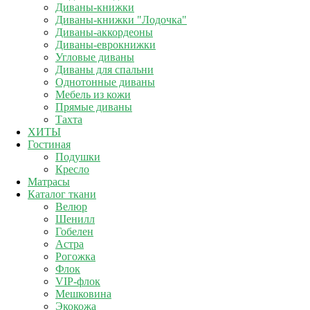
Диваны-книжки
Диваны-книжки "Лодочка"
Диваны-аккордеоны
Диваны-еврокнижки
Угловые диваны
Диваны для спальни
Однотонные диваны
Мебель из кожи
Прямые диваны
Тахта
ХИТЫ
Гостиная
Подушки
Кресло
Матрасы
Каталог ткани
Велюр
Шенилл
Гобелен
Астра
Рогожка
Флок
VIP-флок
Мешковина
Экокожа