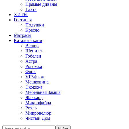
Прямые диваны
Тахта
ХИТЫ
Гостиная
Подушки
Кресло
Матрасы
Каталог ткани
Велюр
Шенилл
Гобелен
Астра
Рогожка
Флок
VIP-флок
Мешковина
Экокожа
Мебельная Замша
Жаккард
Микрофибра
Рояль
Микровелюр
Чистый Дом