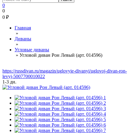
0
0
0
₽
Главная
»
Диваны
»
Угловые диваны
»
Угловой диван Рон Левый (арт. 014596)
https://russdivan.ru/magazin/uglovyie-divanyi/uglovoj-divan-ron-
levyj-5007700010022
1-3 дн.