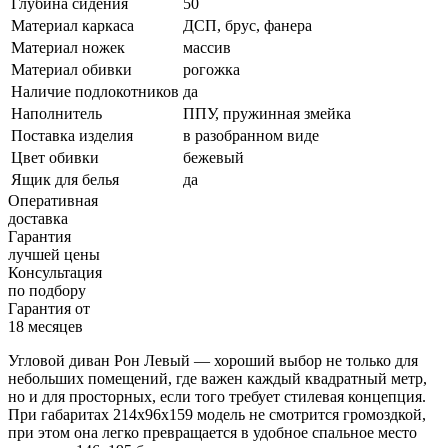
Глубина сидения
50
Материал каркаса
ДСП, брус, фанера
Материал ножек
массив
Материал обивки
рогожка
Наличие подлокотников
да
Наполнитель
ППУ, пружинная змейка
Поставка изделия
в разобранном виде
Цвет обивки
бежевый
Ящик для белья
да
Оперативная
доставка
Гарантия
лучшей цены
Консультация
по подбору
Гарантия от
18 месяцев
Угловой диван Рон Левый — хороший выбор не только для
небольших помещений, где важен каждый квадратный метр,
но и для просторных, если того требует стилевая концепция.
При габаритах 214х96х159 модель не смотрится громоздкой,
при этом она легко превращается в удобное спальное место