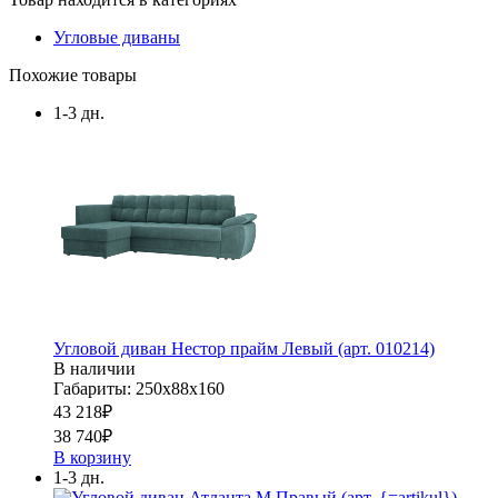
Угловые диваны
Похожие товары
1-3 дн.
Угловой диван Нестор прайм Левый (арт. 010214)
В наличии
Габариты: 250х88х160
43 218
₽
38 740
₽
В корзину
1-3 дн.