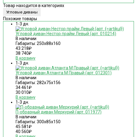
Товар находится в категориях
Угловые диваны
Похожие товары
1-3 дн.
Угловой диван Нестор прайм Левый (арт. 010214)
В наличии
Габариты: 250х88х160
43 218
₽
38 740
₽
В корзину
1-3 дн.
Угловой диван Атланта М Правый (арт. 012301)
В наличии
Габариты: 282х75х156
34 461
₽
30 010
₽
В корзину
1-3 дн.
П-образный диван Меркурий (арт. 011977)
В наличии
Габариты: 300х85х150
45 581
₽
40 560
₽
В корзину