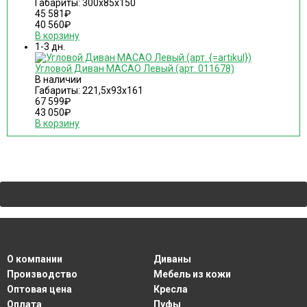
Габариты: 300х85х150
45 581
₽
40 560
₽
В корзину
1-3 дн.
Угловой Диван MACAO Левый (арт. 011678)
В наличии
Габариты: 221,5х93х161
67 599
₽
43 050
₽
В корзину
О компании
Диваны
Производство
Мебель из кожи
Оптовая цена
Кресла
Оплата
Пуфы