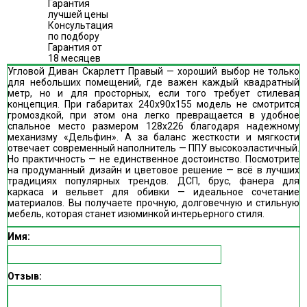
Гарантия
лучшей цены
Консультация
по подбору
Гарантия от
18 месяцев
Угловой Диван Скарлетт Правый — хороший выбор не только
для небольших помещений, где важен каждый квадратный
метр, но и для просторных, если того требует стилевая
концепция. При габаритах 240х90х155 модель не смотрится
громоздкой, при этом она легко превращается в удобное
спальное место размером 128х226 благодаря надежному
механизму «Дельфин». А за баланс жесткости и мягкости
отвечает современный наполнитель — ППУ высокоэластичный.
Но практичность — не единственное достоинство. Посмотрите
на продуманный дизайн и цветовое решение — всё в лучших
традициях популярных трендов. ДСП, брус, фанера для
каркаса и вельвет для обивки — идеальное сочетание
материалов. Вы получаете прочную, долговечную и стильную
мебель, которая станет изюминкой интерьерного стиля.
Имя:
Отзыв: