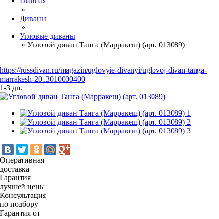
Главная
»
Диваны
»
Угловые диваны
»
Угловой диван Танга (Марракеш) (арт. 013089)
https://russdivan.ru/magazin/uglovyie-divanyi/uglovoj-divan-tanga-
marrakesh-2013010000400
1-3 дн.
Оперативная
доставка
Гарантия
лучшей цены
Консультация
по подбору
Гарантия от