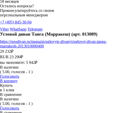
18 месяцев
Остались вопросы?
Проконсультируйтесь со своим
персональным менеджером
+7 (495) 845-30-94
Viber
WhatSapp
Telegram
Угловой диван Танга (Марракеш) (арт. 013089)
https://russdivan.ru/magazin/uglovyie-divanyi/uglovoj-divan-tanga-
marrakesh-2013010000400
29 232
₽
RUB
23 290
₽
вы экономите:
5 942
₽
В наличии
( 5.00, голосов - 1 )
Голосовать
В корзину
Купить
в 1 клик
В сравнение
В наличии
( 5.00, голосов - 1 )
Голосовать
В сравнение