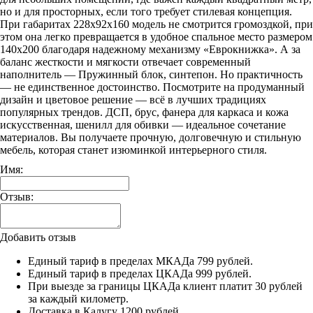
но и для просторных, если того требует стилевая концепция.
При габаритах 228x92x160 модель не смотрится громоздкой, при
этом она легко превращается в удобное спальное место размером
140x200 благодаря надежному механизму «Еврокнижка». А за
баланс жесткости и мягкости отвечает современный
наполнитель — Пружинный блок, синтепон. Но практичность
— не единственное достоинство. Посмотрите на продуманный
дизайн и цветовое решение — всё в лучших традициях
популярных трендов. ДСП, брус, фанера для каркаса и кожа
искусственная, шенилл для обивки — идеальное сочетание
материалов. Вы получаете прочную, долговечную и стильную
мебель, которая станет изюминкой интерьерного стиля.
Имя:
Отзыв:
Добавить отзыв
Единый тариф в пределах МКАДа 799 рублей.
Единый тариф в пределах ЦКАДа 999 рублей.
При выезде за границы ЦКАДа клиент платит 30 рублей
за каждый километр.
Доставка в Калугу 1200 рублей.