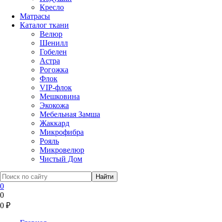
Кресло
Матрасы
Каталог ткани
Велюр
Шенилл
Гобелен
Астра
Рогожка
Флок
VIP-флок
Мешковина
Экокожа
Мебельная Замша
Жаккард
Микрофибра
Рояль
Микровелюр
Чистый Дом
0
0
0
₽