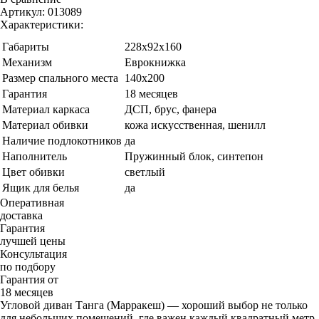
Артикул:
013089
Характеристики:
Габариты
228x92x160
Механизм
Еврокнижка
Размер спального места
140x200
Гарантия
18 месяцев
Материал каркаса
ДСП, брус, фанера
Материал обивки
кожа искусственная, шенилл
Наличие подлокотников
да
Наполнитель
Пружинный блок, синтепон
Цвет обивки
светлый
Ящик для белья
да
Оперативная
доставка
Гарантия
лучшей цены
Консультация
по подбору
Гарантия от
18 месяцев
Угловой диван Танга (Марракеш) — хороший выбор не только
для небольших помещений, где важен каждый квадратный метр,