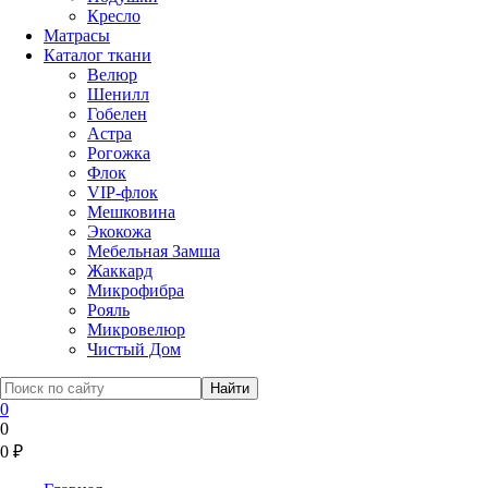
Кресло
Матрасы
Каталог ткани
Велюр
Шенилл
Гобелен
Астра
Рогожка
Флок
VIP-флок
Мешковина
Экокожа
Мебельная Замша
Жаккард
Микрофибра
Рояль
Микровелюр
Чистый Дом
0
0
0
₽