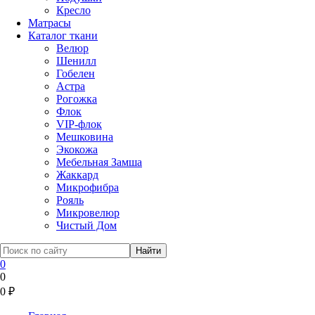
Кресло
Матрасы
Каталог ткани
Велюр
Шенилл
Гобелен
Астра
Рогожка
Флок
VIP-флок
Мешковина
Экокожа
Мебельная Замша
Жаккард
Микрофибра
Рояль
Микровелюр
Чистый Дом
0
0
0
₽