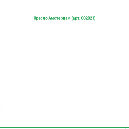
Кресло Амстердам (арт. 002821)
н