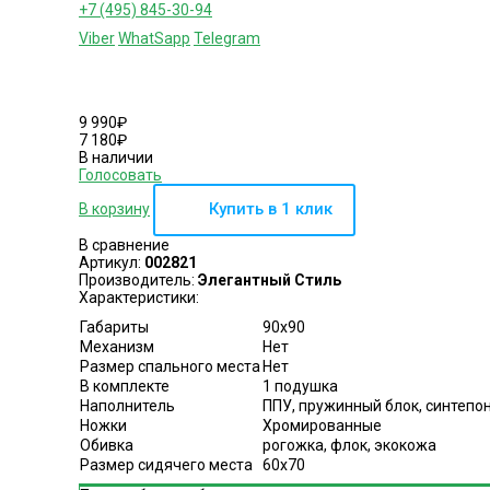
+7 (495) 845-30-94
Viber
WhatSapp
Telegram
9 990
₽
7 180
₽
В наличии
Голосовать
Купить
в 1 клик
В корзину
В сравнение
Артикул:
002821
Производитель:
Элегантный Стиль
Характеристики:
Габариты
90х90
Механизм
Нет
Размер спального места
Нет
В комплекте
1 подушка
Наполнитель
ППУ, пружинный блок, синтепо
Ножки
Хромированные
Обивка
рогожка, флок, экокожа
Размер сидячего места
60х70