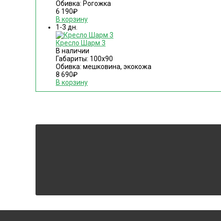
Обивка: Рогожка
6 190
₽
В корзину
1-3 дн.
Кресло Шарм 3
В наличии
Габариты: 100х90
Обивка: мешковина, экокожа
8 690
₽
В корзину