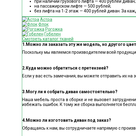
при наличии грузового лифта — 400 рублей диван;
на пассажирском лифте — 500 рублей;
без лифта на 1-2 этаж — 400 рублей диван. За к
Астра
Флок
Рогожка
Гобелен
Смотреть каталог тканей
1.Можно ли заказать эту же модель, но другого цве
Поскольку мы являемся производителем всей продукции
2.Куда можно обратиться с претензией?
Если у вас есть замечания, вы можете отправить их на 
3.Могу ли я собрать диван самостоятельно?
Наша мебель проста в сборке и не вызовет затруднен
избежать ошибок. К тому же сборка выполняется беспл
4.Можно ли изготовить диван под заказ?
Обращаясь к нам, вы сотрудничаете напрямую с произв