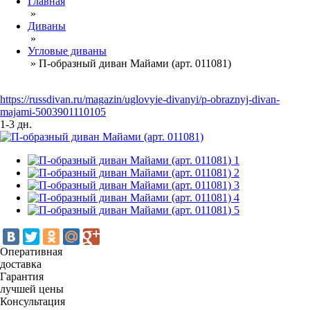
Главная
»
Диваны
»
Угловые диваны
»
П-образный диван Майами (арт. 011081)
https://russdivan.ru/magazin/uglovyie-divanyi/p-obraznyj-divan-
majami-5003901110105
1-3 дн.
Оперативная
доставка
Гарантия
лучшей цены
Консультация