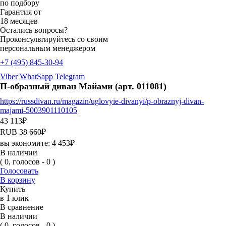
по подбору
Гарантия от
18 месяцев
Остались вопросы?
Проконсультируйтесь со своим
персональным менеджером
+7 (495) 845-30-94
Viber
WhatSapp
Telegram
П-образный диван Майами (арт. 011081)
https://russdivan.ru/magazin/uglovyie-divanyi/p-obraznyj-divan-
majami-5003901110105
43 113
₽
RUB
38 660
₽
вы экономите:
4 453
₽
В наличии
( 0, голосов - 0 )
Голосовать
В корзину
Купить
в 1 клик
В сравнение
В наличии
( 0, голосов - 0 )