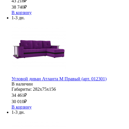
43 218
₽
38 740
₽
В корзину
1-3 дн.
Угловой диван Атланта М Правый (арт. 012301)
В наличии
Габариты: 282х75х156
34 461
₽
30 010
₽
В корзину
1-3 дн.