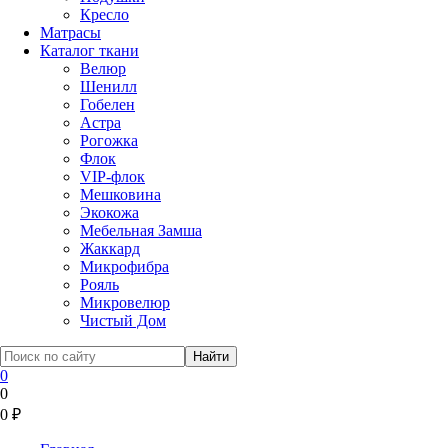
Кресло
Матрасы
Каталог ткани
Велюр
Шенилл
Гобелен
Астра
Рогожка
Флок
VIP-флок
Мешковина
Экокожа
Мебельная Замша
Жаккард
Микрофибра
Рояль
Микровелюр
Чистый Дом
0
0
0
₽