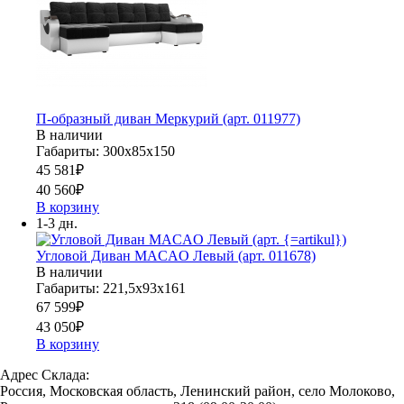
П-образный диван Меркурий (арт. 011977)
В наличии
Габариты: 300х85х150
45 581
₽
40 560
₽
В корзину
1-3 дн.
Угловой Диван MACAO Левый (арт. 011678)
В наличии
Габариты: 221,5х93х161
67 599
₽
43 050
₽
В корзину
Адрес Склада:
Россия, Московская область, Ленинский район, село Молоково,