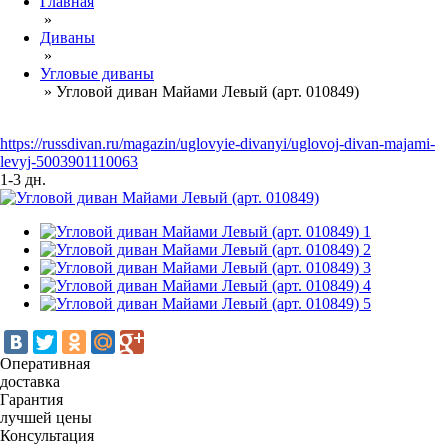
Главная
»
Диваны
»
Угловые диваны
»
Угловой диван Майами Левый (арт. 010849)
https://russdivan.ru/magazin/uglovyie-divanyi/uglovoj-divan-majami-
levyj-5003901110063
1-3 дн.
Оперативная
доставка
Гарантия
лучшей цены
Консультация