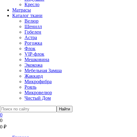
Кресло
Матрасы
Каталог ткани
Велюр
Шенилл
Гобелен
Астра
Рогожка
Флок
VIP-флок
Мешковина
Экокожа
Мебельная Замша
Жаккард
Микрофибра
Рояль
Микровелюр
Чистый Дом
0
0
0
₽