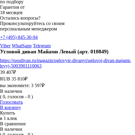
по подбору
Гарантия от
18 месяцев
Остались вопросы?
Проконсультируйтесь со своим
персональным менеджером
+7 (495) 845-30-94
Viber
WhatSapp
Telegram
Угловой диван Майами Левый (арт. 010849)
https://russdivan.ru/magazin/uglovyie-divanyi/uglovoj-divan-majami-
levyj-5003901110063
39 407
₽
RUB
35 810
₽
вы экономите:
3 597
₽
В наличии
( 0, голосов - 0 )
Голосовать
В корзину
Купить
в 1 клик
В сравнение
В наличии
( 0, голосов - 0 )