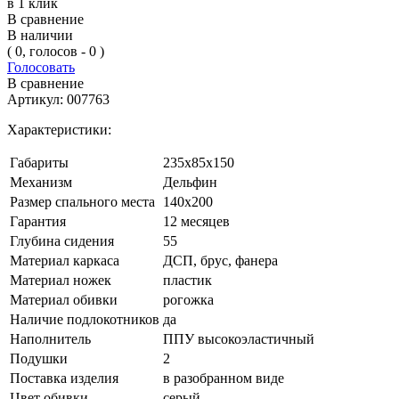
в 1 клик
В сравнение
В наличии
( 0, голосов - 0 )
Голосовать
В сравнение
Артикул:
007763
Характеристики:
Габариты
235х85х150
Механизм
Дельфин
Размер спального места
140х200
Гарантия
12 месяцев
Глубина сидения
55
Материал каркаса
ДСП, брус, фанера
Материал ножек
пластик
Материал обивки
рогожка
Наличие подлокотников
да
Наполнитель
ППУ высокоэластичный
Подушки
2
Поставка изделия
в разобранном виде
Цвет обивки
серый