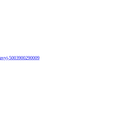
-pravyj-5003900290009