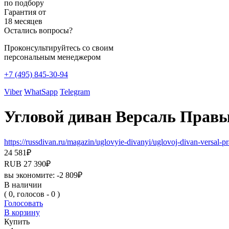
по подбору
Гарантия от
18 месяцев
Остались вопросы?
Проконсультируйтесь со своим
персональным менеджером
+7 (495) 845-30-94
Viber
WhatSapp
Telegram
Угловой диван Версаль Правый
https://russdivan.ru/magazin/uglovyie-divanyi/uglovoj-divan-versal
24 581
₽
RUB
27 390
₽
вы экономите:
-2 809
₽
В наличии
( 0, голосов - 0 )
Голосовать
В корзину
Купить