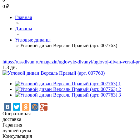
0
₽
Главная
»
Диваны
»
Угловые диваны
»
Угловой диван Версаль Правый (арт. 007763)
https://russdivan.ru/magazin/uglovyie-divanyi/uglovoj-divan-versal
1-3 дн.
Оперативная
доставка
Гарантия
лучшей цены
Консультация