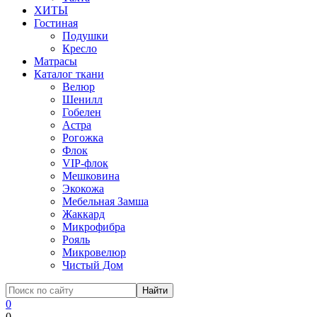
ХИТЫ
Гостиная
Подушки
Кресло
Матрасы
Каталог ткани
Велюр
Шенилл
Гобелен
Астра
Рогожка
Флок
VIP-флок
Мешковина
Экокожа
Мебельная Замша
Жаккард
Микрофибра
Рояль
Микровелюр
Чистый Дом
0
0