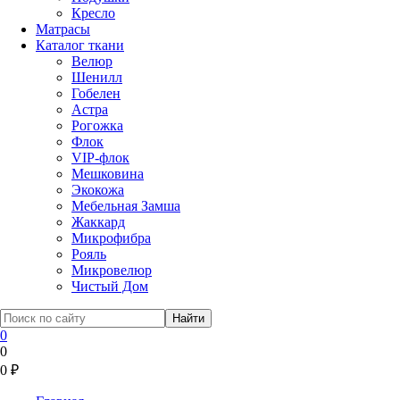
Кресло
Матрасы
Каталог ткани
Велюр
Шенилл
Гобелен
Астра
Рогожка
Флок
VIP-флок
Мешковина
Экокожа
Мебельная Замша
Жаккард
Микрофибра
Рояль
Микровелюр
Чистый Дом
0
0
0
₽