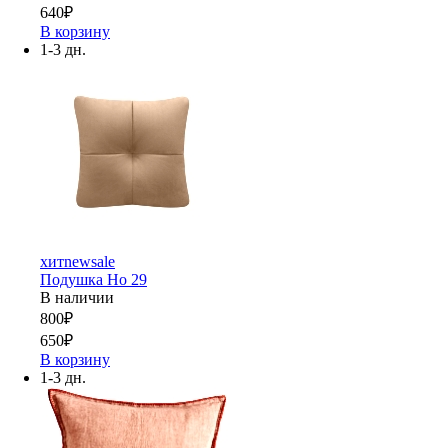
640
₽
В корзину
1-3 дн.
хит
new
sale
Подушка Но 29
В наличии
800
₽
650
₽
В корзину
1-3 дн.