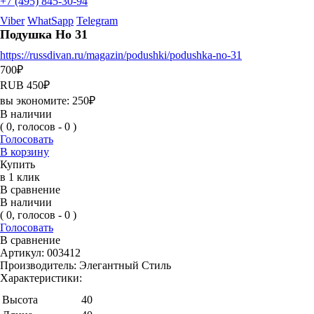
+7 (495) 845-30-94
Viber
WhatSapp
Telegram
Подушка Но 31
https://russdivan.ru/magazin/podushki/podushka-no-31
700
₽
RUB
450
₽
вы экономите:
250
₽
В наличии
( 0, голосов - 0 )
Голосовать
В корзину
Купить
в 1 клик
В сравнение
В наличии
( 0, голосов - 0 )
Голосовать
В сравнение
Артикул:
003412
Производитель:
Элегантный Стиль
Характеристики:
Высота
40