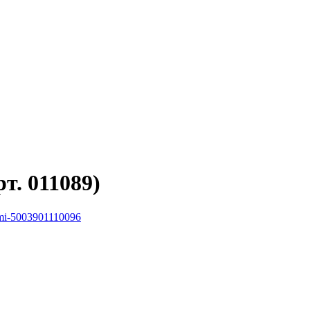
т. 011089)
jami-5003901110096