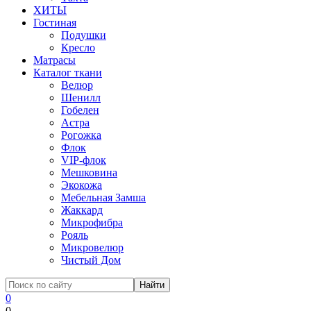
ХИТЫ
Гостиная
Подушки
Кресло
Матрасы
Каталог ткани
Велюр
Шенилл
Гобелен
Астра
Рогожка
Флок
VIP-флок
Мешковина
Экокожа
Мебельная Замша
Жаккард
Микрофибра
Рояль
Микровелюр
Чистый Дом
0
0