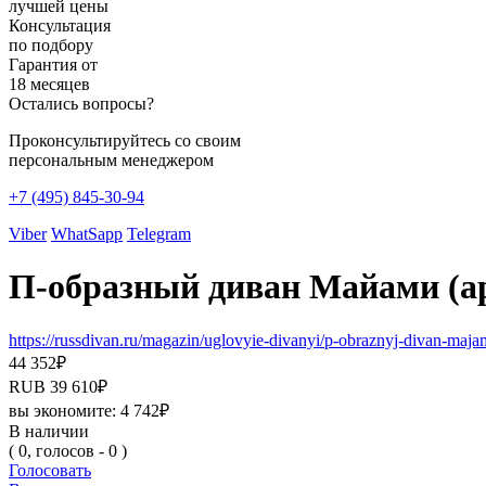
лучшей цены
Консультация
по подбору
Гарантия от
18 месяцев
Остались вопросы?
Проконсультируйтесь со своим
персональным менеджером
+7 (495) 845-30-94
Viber
WhatSapp
Telegram
П-образный диван Майами (ар
https://russdivan.ru/magazin/uglovyie-divanyi/p-obraznyj-divan-ma
44 352
₽
RUB
39 610
₽
вы экономите:
4 742
₽
В наличии
( 0, голосов - 0 )
Голосовать