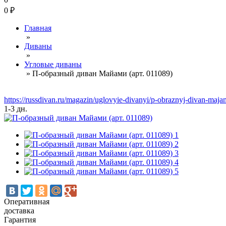
0
₽
Главная
»
Диваны
»
Угловые диваны
»
П-образный диван Майами (арт. 011089)
https://russdivan.ru/magazin/uglovyie-divanyi/p-obraznyj-divan-ma
1-3 дн.
Оперативная
доставка
Гарантия